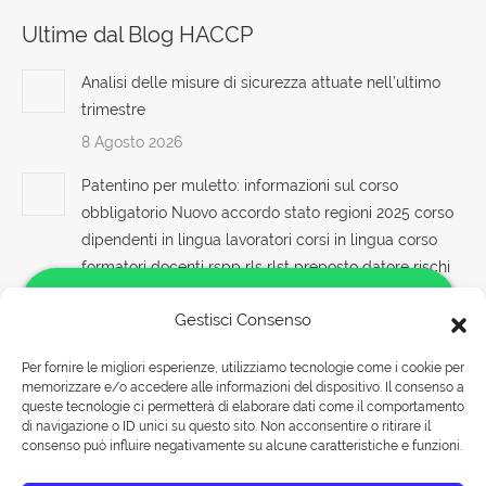
Ultime dal Blog HACCP
Analisi delle misure di sicurezza attuate nell’ultimo
trimestre
8 Agosto 2026
Patentino per muletto: informazioni sul corso
obbligatorio Nuovo accordo stato regioni 2025 corso
dipendenti in lingua lavoratori corsi in lingua corso
formatori docenti rspp rls rlst preposto datore rischi
specifici basso medio alto lavoratori ddl dlspp
Gestisci Consenso
associarsi associare aziende imprese spa rls sas coop
edile agricole lavoratori apri paprire un centro di
Per fornire le migliori esperienze, utilizziamo tecnologie come i cookie per
formazione ente scuola bilaterale associazione
memorizzare e/o accedere alle informazioni del dispositivo. Il consenso a
Salve!
8 Agosto 2026
queste tecnologie ci permetterà di elaborare dati come il comportamento
Come possiamo aiutarti?
di navigazione o ID unici su questo sito. Non acconsentire o ritirare il
consenso può influire negativamente su alcune caratteristiche e funzioni.
Corso di Sicurezza sul Lavoro e Prevenzione in
Agricoltura
Rispondiamo nei seguenti orari: