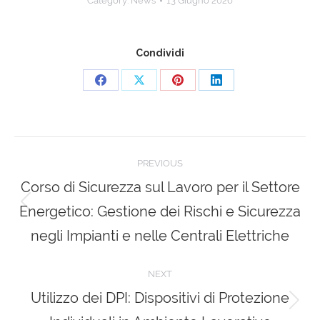
Category:
News
13 Giugno 2026
Condividi
Share
Share
Share
Share
on
on
on
on
Facebook
X
Pinterest
LinkedIn
Post
PREVIOUS
navigation
Corso di Sicurezza sul Lavoro per il Settore
Energetico: Gestione dei Rischi e Sicurezza
Previous
post:
negli Impianti e nelle Centrali Elettriche
NEXT
Utilizzo dei DPI: Dispositivi di Protezione
Next