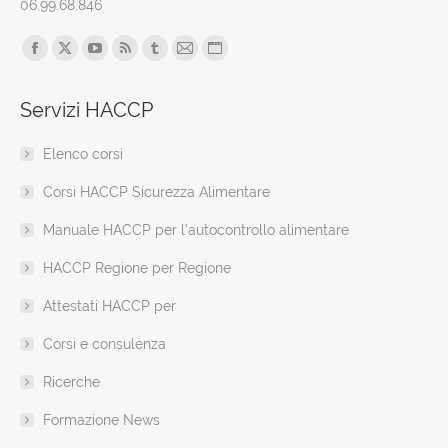
06.99.68.846
Find us on:
Facebook
X
YouTube
Rss
Tumblr
Mail
Sito
page
page
page
page
page
page
web
Servizi HACCP
opens
opens
opens
opens
opens
opens
page
in
in
in
in
in
in
opens
Elenco corsi
new
new
new
new
new
new
in
window
window
window
window
window
window
new
Corsi HACCP Sicurezza Alimentare
window
Manuale HACCP per l’autocontrollo alimentare
HACCP Regione per Regione
Attestati HACCP per
Corsi e consulenza
Ricerche
Formazione News