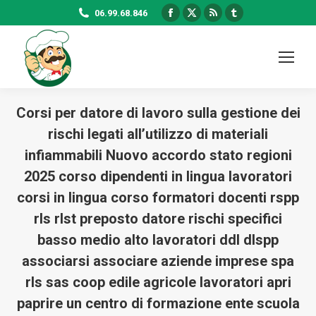
Facebook
X
Rss
Tumblr
06.99.68.846
page
page
page
page
opens
opens
opens
opens
in
in
in
in
new
new
new
new
window
window
window
window
Corsi per datore di lavoro sulla gestione dei
rischi legati all’utilizzo di materiali
infiammabili Nuovo accordo stato regioni
2025 corso dipendenti in lingua lavoratori
corsi in lingua corso formatori docenti rspp
rls rlst preposto datore rischi specifici
basso medio alto lavoratori ddl dlspp
associarsi associare aziende imprese spa
rls sas coop edile agricole lavoratori apri
paprire un centro di formazione ente scuola