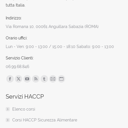
tutta Italia.
Indirizzo:
Via Romana 10, 00061 Anguillara Sabazia (ROMA)
Orario uffici:
Lun - Ven: 9:00 - 13:00 / 15:00 - 18:10 Sabato: 9:00 - 13:00
Servizio Clienti:
06.99.68.846
Find us on:
Facebook
X
YouTube
Rss
Tumblr
Mail
Sito
page
page
page
page
page
page
web
Servizi HACCP
opens
opens
opens
opens
opens
opens
page
in
in
in
in
in
in
opens
Elenco corsi
new
new
new
new
new
new
in
window
window
window
window
window
window
new
Corsi HACCP Sicurezza Alimentare
window