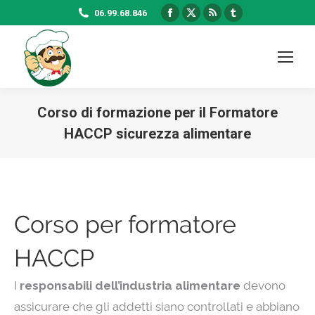
Facebook
X
Rss
Tumblr
06.99.68.846
page
page
page
page
opens
opens
opens
opens
in
in
in
in
new
new
new
new
window
window
window
window
Corso di formazione per il Formatore
HACCP sicurezza alimentare
Corso per formatore
HACCP
I
responsabili dell’industria alimentare
devono
assicurare che gli addetti siano controllati e abbiano