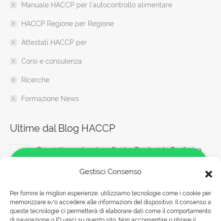
Manuale HACCP per l’autocontrollo alimentare
HACCP Regione per Regione
Attestati HACCP per
Corsi e consulenza
Ricerche
Formazione News
Ultime dal Blog HACCP
Requisiti per diventare Centro Territoriale Periferico
ANFOS
Gestisci Consenso
7 Agosto 2026
Per fornire le migliori esperienze, utilizziamo tecnologie come i cookie per
Documenti fondamentali per la sicurezza sul lavoro:
memorizzare e/o accedere alle informazioni del dispositivo. Il consenso a
Salve!
consigli utili
queste tecnologie ci permetterà di elaborare dati come il comportamento
Come possiamo aiutarti?
di navigazione o ID unici su questo sito. Non acconsentire o ritirare il