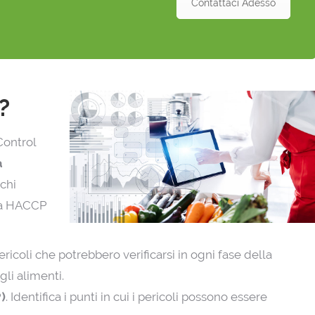
Contattaci Adesso
?
Control
a
schi
ema HACCP
i pericoli che potrebbero verificarsi in ogni fase della
li alimenti.
P)
. Identifica i punti in cui i pericoli possono essere