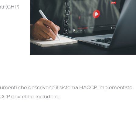
ti (GHP)
cumenti che descrivono il sistema HACCP implementato
ACCP dovrebbe includere: