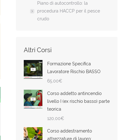
Piano di autocontrollo: la
procedura HACCP per il pesce
crudo
Altri Corsi
Formazione Specifica
Lavoratore Rischio BASSO
65,00
€
Corso addetto antincendio
livello I (ex rischio basso) parte
teorica
120,00
€
Corso addestramento
attrezzature di lavoro: