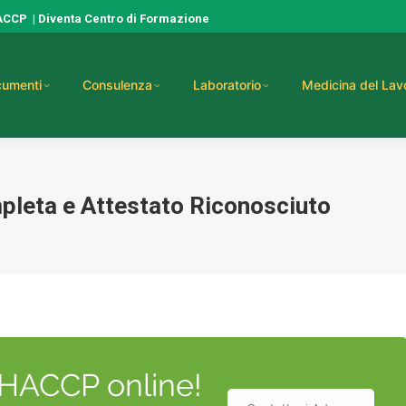
HACCP
|
Diventa Centro di Formazione
umenti
Consulenza
Laboratorio
Medicina del Lav
leta e Attestato Riconosciuto
o HACCP online!