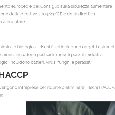
ento europeo e del Consiglio sulla sicurezza alimentare
one della direttiva 2004/41/CE e della direttiva
za alimentare
imica o biologica. I rischi fisici includono oggetti estranei
 chimici includono pesticidi, metalli pesanti, additivi
gici includono batteri, virus, funghi e parassiti.
o HACCP
vengono intraprese per ridurre o eliminare i rischi HACCP.
e: