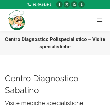
Facebook
X
Rss
Tumblr
06.99.68.846
page
page
page
page
opens
opens
opens
opens
in
in
in
in
new
new
new
new
window
window
window
window
Centro Diagnostico Polispecialistico – Visite
specialistiche
Centro Diagnostico
Sabatino
Visite mediche specialistiche