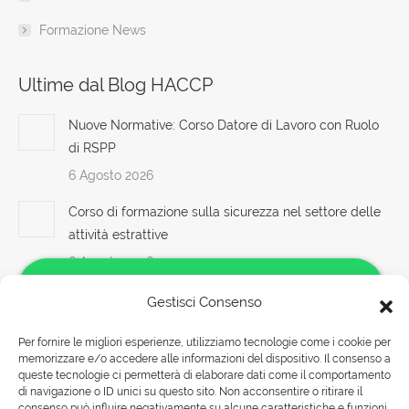
Formazione News
Ultime dal Blog HACCP
Nuove Normative: Corso Datore di Lavoro con Ruolo
di RSPP
6 Agosto 2026
Corso di formazione sulla sicurezza nel settore delle
attività estrattive
6 Agosto 2026
Come garantire che il datore di lavoro sia a
Gestisci Consenso
conoscenza delle responsabilità legate alla sicurezza
Per fornire le migliori esperienze, utilizziamo tecnologie come i cookie per
sul lavoro senza un RSPP interno? Nuovo accordo
memorizzare e/o accedere alle informazioni del dispositivo. Il consenso a
Salve!
stato regioni 2025 corso formatori videoconferenza
queste tecnologie ci permetterà di elaborare dati come il comportamento
Come possiamo aiutarti?
fad aula online corso formatori rspp rls rlst preposto
di navigazione o ID unici su questo sito. Non acconsentire o ritirare il
consenso può influire negativamente su alcune caratteristiche e funzioni.