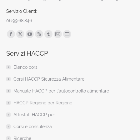
Servizio Clienti:
06.99.68.846
Find us on:
Facebook
X
YouTube
Rss
Tumblr
Mail
Sito
page
page
page
page
page
page
web
Servizi HACCP
opens
opens
opens
opens
opens
opens
page
in
in
in
in
in
in
opens
Elenco corsi
new
new
new
new
new
new
in
window
window
window
window
window
window
new
Corsi HACCP Sicurezza Alimentare
window
Manuale HACCP per l’autocontrollo alimentare
HACCP Regione per Regione
Attestati HACCP per
Corsi e consulenza
Ricerche