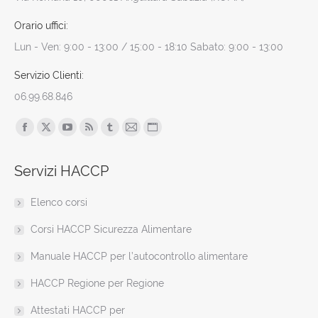
Orario uffici:
Lun - Ven: 9:00 - 13:00 / 15:00 - 18:10 Sabato: 9:00 - 13:00
Servizio Clienti:
06.99.68.846
Find us on:
Facebook
X
YouTube
Rss
Tumblr
Mail
Sito
page
page
page
page
page
page
web
Servizi HACCP
opens
opens
opens
opens
opens
opens
page
in
in
in
in
in
in
opens
Elenco corsi
new
new
new
new
new
new
in
window
window
window
window
window
window
new
Corsi HACCP Sicurezza Alimentare
window
Manuale HACCP per l’autocontrollo alimentare
HACCP Regione per Regione
Attestati HACCP per