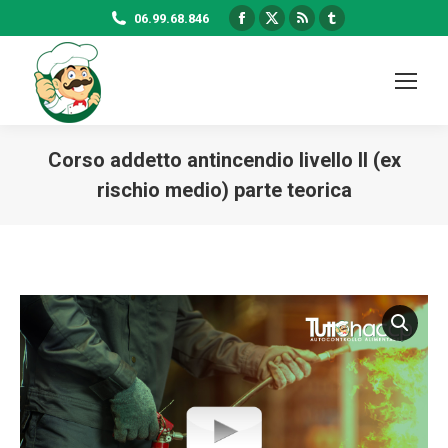
Facebook
X
Rss
Tumblr
06.99.68.846
page
page
page
page
opens
opens
opens
opens
in
in
in
in
new
new
new
new
window
window
window
window
Corso addetto antincendio livello II (ex
rischio medio) parte teorica