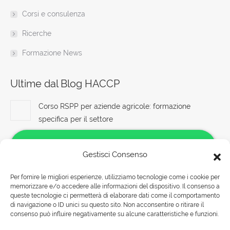
Corsi e consulenza
Ricerche
Formazione News
Ultime dal Blog HACCP
Corso RSPP per aziende agricole: formazione
specifica per il settore
9 Agosto 2026
Gestisci Consenso
Sconti convenienti sui servizi di consulenza per la
sicurezza sul lavoro corso formatore rspp datore
Per fornire le migliori esperienze, utilizziamo tecnologie come i cookie per
lavoratori rischio basso medio alto
memorizzare e/o accedere alle informazioni del dispositivo. Il consenso a
Salve!
queste tecnologie ci permetterà di elaborare dati come il comportamento
9 Agosto 2026
Come possiamo aiutarti?
di navigazione o ID unici su questo sito. Non acconsentire o ritirare il
consenso può influire negativamente su alcune caratteristiche e funzioni.
Corso Sicurezza sul Lavoro RSPP per Responsabili
della Salute