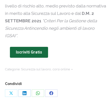
livello di rischio alto, medio previsto dalla normativa
in merito alla Sicurezza sul Lavoro e dal
D.M. 2
SETTEMBRE 2021
“Criteri Per la Gestione della
Sicurezza Antincendio negli ambienti di lavoro
(GSA)”
.
Iscriviti Gratis
Categorie:
Sicurezza sul lavoro
,
corsi online
Condividi
Share
Share
Share
Share
on
on
on
on