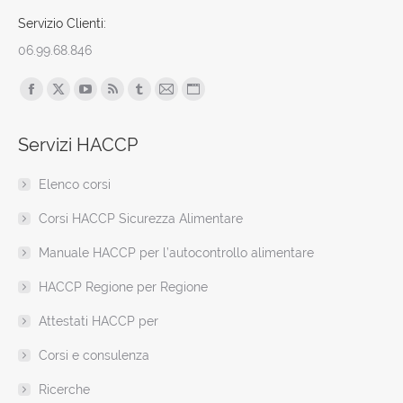
Servizio Clienti:
06.99.68.846
Find us on:
Facebook
X
YouTube
Rss
Tumblr
Mail
Sito
page
page
page
page
page
page
web
Servizi HACCP
opens
opens
opens
opens
opens
opens
page
in
in
in
in
in
in
opens
Elenco corsi
new
new
new
new
new
new
in
window
window
window
window
window
window
new
Corsi HACCP Sicurezza Alimentare
window
Manuale HACCP per l’autocontrollo alimentare
HACCP Regione per Regione
Attestati HACCP per
Corsi e consulenza
Ricerche