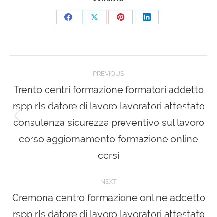
Share
Share
Share
Share
on
on
on
on
Facebook
X
Pinterest
LinkedIn
Post
PREVIOUS
navigation
Trento centri formazione formatori addetto
rspp rls datore di lavoro lavoratori attestato
consulenza sicurezza preventivo sul lavoro
Previous
post:
corso aggiornamento formazione online
corsi
NEXT
Cremona centro formazione online addetto
rspp rls datore di lavoro lavoratori attestato