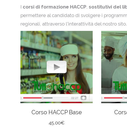
I
corsi di formazione HACCP
,
sostitutivi del l
permettere al candidato di svolgere i programmi
regionali, attraverso l’interattività del nostro sito.
e
Corso HACCP Base
Corso
45,00
€