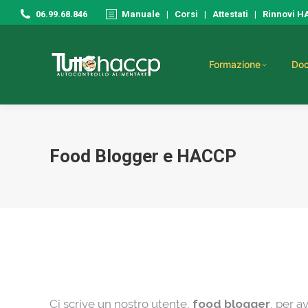
06.99.68.846
Manuale
|
Corsi
|
Attestati
|
Rinnovi 
Formazione
Doc
Food Blogger e HACCP
Ci scrive un nostro utente,
food blogger
, per a