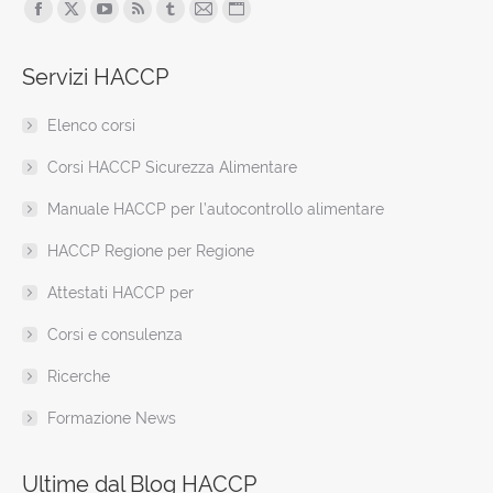
Find us on:
Facebook
X
YouTube
Rss
Tumblr
Mail
Sito
page
page
page
page
page
page
web
Servizi HACCP
opens
opens
opens
opens
opens
opens
page
in
in
in
in
in
in
opens
Elenco corsi
new
new
new
new
new
new
in
window
window
window
window
window
window
new
Corsi HACCP Sicurezza Alimentare
window
Manuale HACCP per l’autocontrollo alimentare
HACCP Regione per Regione
Attestati HACCP per
Corsi e consulenza
Ricerche
Formazione News
Ultime dal Blog HACCP