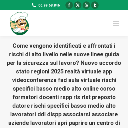
Facebook
X
Rss
Tumblr
06.99.68.846
page
page
page
page
opens
opens
opens
opens
in
in
in
in
new
new
new
new
window
window
window
window
Come vengono identificati e affrontati i
rischi di alto livello nelle nuove linee guida
per la sicurezza sul lavoro? Nuovo accordo
stato regioni 2025 realtà virtuale app
videoconferenza fad aula virtuale rischi
specifici basso medio alto online corso
formatori docenti rspp rls rlst preposto
datore rischi specifici basso medio alto
lavoratori ddl dlspp associarsi associare
aziende lavoratori apri paprire un centro di