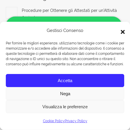
Procedure per Ottenere gli Attestati per un’Attività
Agricola
8 Agosto 2026
Gestisci Consenso
Corso di formazione sulla sicurezza sul lavoro:
Per fornire le migliori esperienze, utilizziamo tecnologie come i cookie per
evacuazione e primo soccorso
memorizzare e/o accedere alle informazioni del dispositivo. Il consenso a
Salve!
8 Agosto 2026
queste tecnologie ci permetterà di elaborare dati come il comportamento
Come possiamo aiutarti?
di navigazione o ID unici su questo sito. Non acconsentire o ritirare il
consenso può influire negativamente su alcune caratteristiche e funzioni.
Percorso formativo sulla sicurezza sul lavoro: passo
dopo passo verso la sicurezza
Rispondiamo nei seguenti orari:
Accetta
Lunedì-Venerdì 09:00-18:00
8 Agosto 2026
Sabato 09:00-13:00
Nega
Visualizza le preferenze
Chat
© Tuttohaccp.com - 2019. Tutti i diritti riservati - P.IVA 10515651007 -
Cookie Policy
Privacy Policy
Mappa HTML
| Corsi HACCP a ROMA