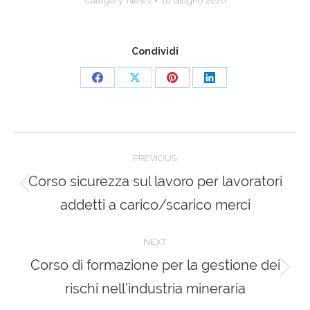
Category:
News
16 Giugno 2026
Condividi
Share
Share
Share
Share
on
on
on
on
Facebook
X
Pinterest
LinkedIn
Post
PREVIOUS
navigation
Corso sicurezza sul lavoro per lavoratori
Previous
addetti a carico/scarico merci
post:
NEXT
Corso di formazione per la gestione dei
Next
rischi nell’industria mineraria
post: