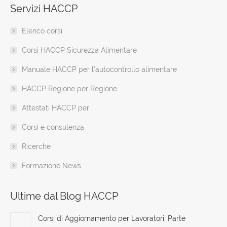
Servizi HACCP
opens
opens
opens
opens
opens
opens
page
in
in
in
in
in
in
opens
Elenco corsi
new
new
new
new
new
new
in
window
window
window
window
window
window
new
Corsi HACCP Sicurezza Alimentare
window
Manuale HACCP per l’autocontrollo alimentare
HACCP Regione per Regione
Attestati HACCP per
Corsi e consulenza
Ricerche
Formazione News
Ultime dal Blog HACCP
Corsi di Aggiornamento per Lavoratori: Parte