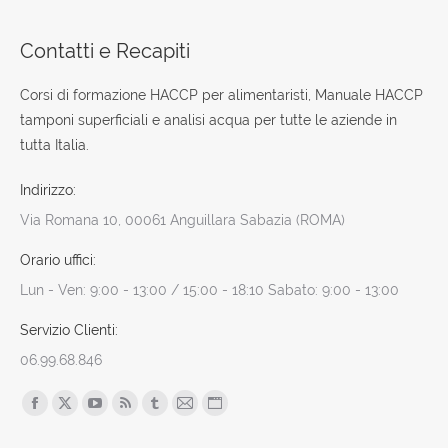
Contatti e Recapiti
Corsi di formazione HACCP per alimentaristi, Manuale HACCP
tamponi superficiali e analisi acqua per tutte le aziende in
tutta Italia.
Indirizzo:
Via Romana 10, 00061 Anguillara Sabazia (ROMA)
Orario uffici:
Lun - Ven: 9:00 - 13:00 / 15:00 - 18:10 Sabato: 9:00 - 13:00
Servizio Clienti:
06.99.68.846
Find us on:
Facebook
X
YouTube
Rss
Tumblr
Mail
Sito
page
page
page
page
page
page
web