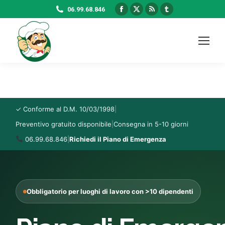
Facebook
X
Rss
Tumblr
06.99.68.846
page
page
page
page
opens
opens
opens
opens
in
in
in
in
new
new
new
new
window
window
window
window
✓ Conforme al D.M. 10/03/1998
|
Preventivo gratuito disponibile
|
Consegna in 5-10 giorni
06.99.68.846
|
Richiedi il Piano di Emergenza
Obbligatorio per luoghi di lavoro con >10 dipendenti