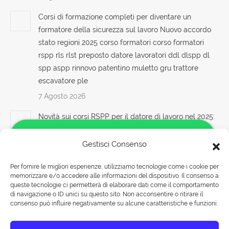
Corsi di formazione completi per diventare un
formatore della sicurezza sul lavoro Nuovo accordo
stato regioni 2025 corso formatori corso formatori
rspp rls rlst preposto datore lavoratori ddl dlspp dl
spp aspp rinnovo patentino muletto gru trattore
escavatore ple
7 Agosto 2026
Novità sui corsi RSPP per il datore di lavoro nel 2025:
focus sulla sicurezza Nuovo accordo stato regioni
2025 corso dipendenti in lingua lavoratori corsi in
Gestisci Consenso
lingua corso formatori docenti rspp rls rlst preposto
Per fornire le migliori esperienze, utilizziamo tecnologie come i cookie per
datore rischi specifici basso medio alto lavoratori ddl
memorizzare e/o accedere alle informazioni del dispositivo. Il consenso a
Salve!
dlspp associarsi associare aziende imprese spa rls
queste tecnologie ci permetterà di elaborare dati come il comportamento
Come possiamo aiutarti?
sas coop edile agricole lavoratori apri paprire un
di navigazione o ID unici su questo sito. Non acconsentire o ritirare il
consenso può influire negativamente su alcune caratteristiche e funzioni.
centro di formazione ente scuola bilaterale
associazione
Rispondiamo nei seguenti orari: