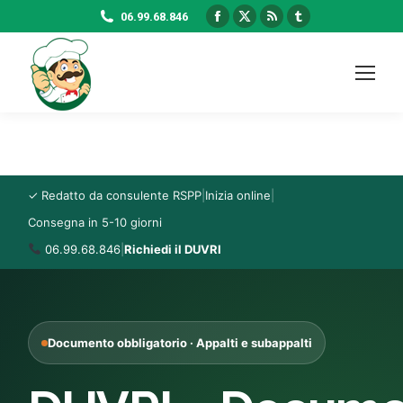
Facebook
X
Rss
Tumblr
06.99.68.846
page
page
page
page
opens
opens
opens
opens
in
in
in
in
new
new
new
new
window
window
window
window
✓ Redatto da consulente RSPP
|
Inizia online
|
Consegna in 5-10 giorni
06.99.68.846
|
Richiedi il DUVRI
Documento obbligatorio · Appalti e subappalti