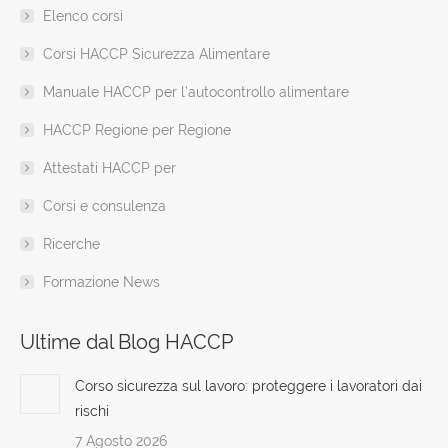
Elenco corsi
new
new
new
new
new
new
in
window
window
window
window
window
window
new
Corsi HACCP Sicurezza Alimentare
window
Manuale HACCP per l’autocontrollo alimentare
HACCP Regione per Regione
Attestati HACCP per
Corsi e consulenza
Ricerche
Formazione News
Ultime dal Blog HACCP
Corso sicurezza sul lavoro: proteggere i lavoratori dai
rischi
7 Agosto 2026