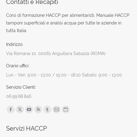
Contatti e Recapiti
Corsi di formazione HACCP per alimentaristi, Manuale HACCP
tamponi superficiali e analisi acqua per tutte le aziende in
tutta Italia.
Indirizzo:
Via Romana 10, 00061 Anguillara Sabazia (ROMA)
Orario uffici:
Lun - Ven: 9:00 - 13:00 / 15:00 - 18:10 Sabato: 9:00 - 13:00
Servizio Clienti:
06.99.68.846
Find us on:
Facebook
X
YouTube
Rss
Tumblr
Mail
Sito
page
page
page
page
page
page
web
Servizi HACCP
opens
opens
opens
opens
opens
opens
page
in
in
in
in
in
in
opens