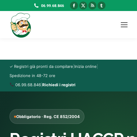
Facebook
X
Rss
Tumblr
06.99.68.846
page
page
page
page
opens
opens
opens
opens
in
in
in
in
new
new
new
new
window
window
window
window
✓ Registri già pronti da compilare
|
Inizia online
|
Spedizione in 48-72 ore
06.99.68.846
|
Richiedi i registri
Obbligatorio · Reg. CE 852/2004