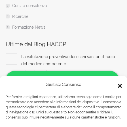
Corsi e consulenza
Ricerche
Formazione News
Ultime dal Blog HACCP
La valutazione preventiva dei rischi sanitari: il ruolo
del medico competente
7 Agosto 2026
Controllo della rumorosità e delle vibrazioni sul luogo
Gestisci Consenso
di lavoro
Per fornire le migliori esperienze, utilizziamo tecnologie come i cookie per
7 Agosto 2026
memorizzare e/o accedere alle informazioni del dispositivo. Il consenso a
Salve!
queste tecnologie ci permetterà di elaborare dati come il comportamento
Rispetto delle normative sulla sicurezza sul lavoro:
Come possiamo aiutarti?
di navigazione o ID unici su questo sito. Non acconsentire o ritirare il
obblighi del datore di lavoro
consenso può influire negativamente su alcune caratteristiche e funzioni.
Rispondiamo nei seguenti orari:
7 Agosto 2026