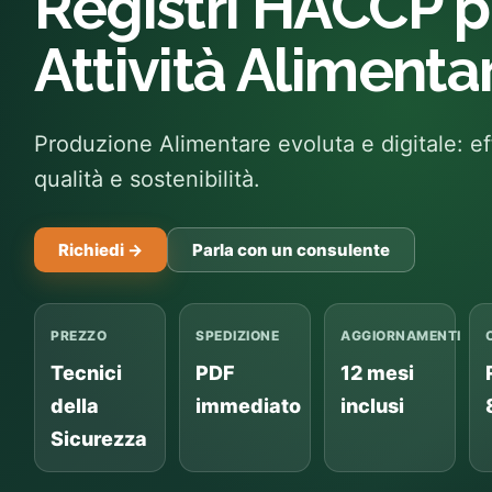
Registri HACCP p
Attività Alimentar
Produzione Alimentare evoluta e digitale: ef
qualità e sostenibilità.
Richiedi →
Parla con un consulente
PREZZO
SPEDIZIONE
AGGIORNAMENTI
Tecnici
PDF
12 mesi
della
immediato
inclusi
Sicurezza