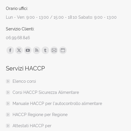
Orario uffici:
Lun - Ven: 9:00 - 13:00 / 15:00 - 18:10 Sabato: 9:00 - 13:00
Servizio Clienti:
06.99.68.846
Find us on:
Facebook
X
YouTube
Rss
Tumblr
Mail
Sito
page
page
page
page
page
page
web
Servizi HACCP
opens
opens
opens
opens
opens
opens
page
in
in
in
in
in
in
opens
Elenco corsi
new
new
new
new
new
new
in
window
window
window
window
window
window
new
Corsi HACCP Sicurezza Alimentare
window
Manuale HACCP per l’autocontrollo alimentare
HACCP Regione per Regione
Attestati HACCP per