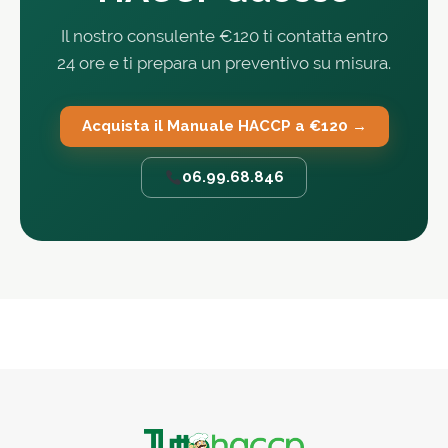
Il nostro consulente €120 ti contatta entro
24 ore e ti prepara un preventivo su misura.
Acquista il Manuale HACCP a €120 →
06.99.68.846