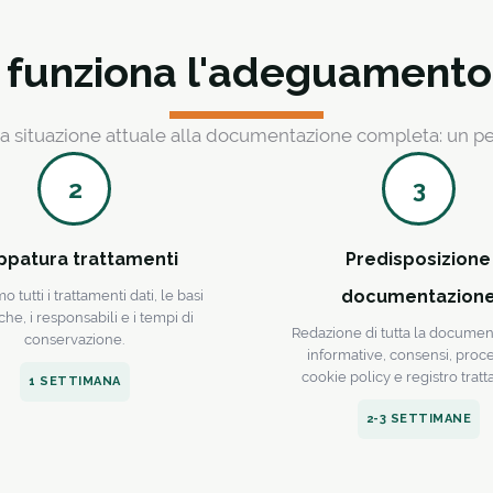
funziona l'adeguament
lla situazione attuale alla documentazione completa: un p
2
3
ppatura trattamenti
Predisposizione
documentazion
 tutti i trattamenti dati, le basi
che, i responsabili e i tempi di
Redazione di tutta la documen
conservazione.
informative, consensi, proc
cookie policy e registro tratt
1 SETTIMANA
2-3 SETTIMANE