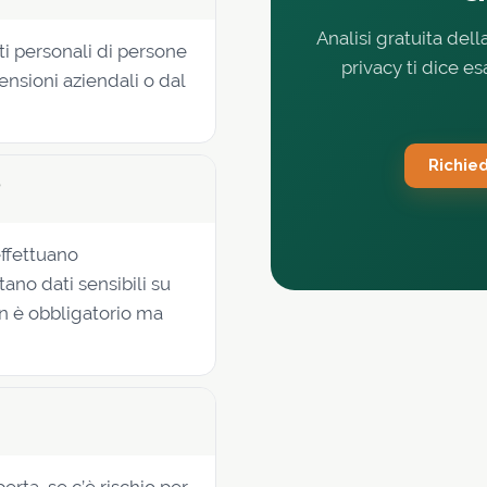
Analisi gratuita dell
ati personali di persone
privacy ti dice e
nsioni aziendali o dal
Richie
?
effettuano
ano dati sensibili su
on è obbligatorio ma