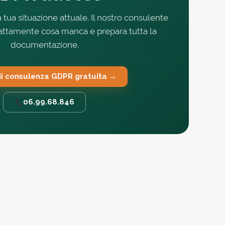
a tua situazione attuale. Il nostro consulente
sattamente cosa manca e prepara tutta la
documentazione.
di consulenza GDPR gratuita →
06.99.68.846