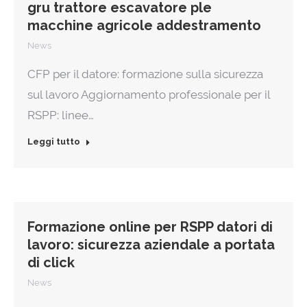
gru trattore escavatore ple
macchine agricole addestramento
News
CFP per il datore: formazione sulla sicurezza
sul lavoro Aggiornamento professionale per il
RSPP: linee…
Leggi tutto
Formazione online per RSPP datori di
lavoro: sicurezza aziendale a portata
di click
News