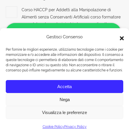
Corso HACCP per Addetti alla Manipolazione di
Alimenti senza Conservanti Artificiali corso formatore
rspp datore lavoratori rischio basso medio alto
8 Agosto 2026
Gestisci Consenso
Corso Sicurezza sul Lavoro Edilizia Costruzione:
Per fornire le migliori esperienze, utilizziamo tecnologie come i cookie per
Gestione dei Rischi e Sicurezza nei Lavori Edili di
memorizzare e/o accedere alle informazioni del dispositivo. Il consenso a
Salve!
Costruzione
queste tecnologie ci permetterà di elaborare dati come il comportamento
Come possiamo aiutarti?
di navigazione o ID unici su questo sito. Non acconsentire o ritirare il
8 Agosto 2026
consenso può influire negativamente su alcune caratteristiche e funzioni.
Documento di attuazione dei piani di sicurezza
Rispondiamo nei seguenti orari:
Accetta
Lunedì-Venerdì 09:00-18:00
8 Agosto 2026
Sabato 09:00-13:00
Nega
Visualizza le preferenze
Chat
© Tuttohaccp.com - 2019. Tutti i diritti riservati - P.IVA 10515651007 -
Cookie Policy
Privacy Policy