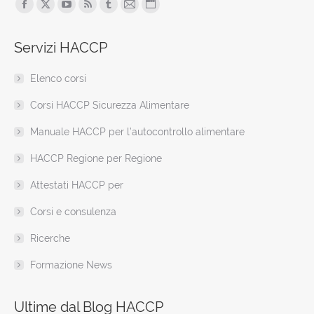
Find us on:
Facebook
X
YouTube
Rss
Tumblr
Mail
Sito
page
page
page
page
page
page
web
Servizi HACCP
opens
opens
opens
opens
opens
opens
page
in
in
in
in
in
in
opens
Elenco corsi
new
new
new
new
new
new
in
window
window
window
window
window
window
new
Corsi HACCP Sicurezza Alimentare
window
Manuale HACCP per l’autocontrollo alimentare
HACCP Regione per Regione
Attestati HACCP per
Corsi e consulenza
Ricerche
Formazione News
Ultime dal Blog HACCP