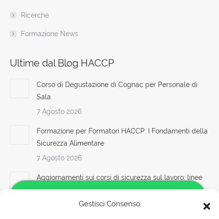
Ricerche
Formazione News
Ultime dal Blog HACCP
Corso di Degustazione di Cognac per Personale di
Sala
7 Agosto 2026
Formazione per Formatori HACCP: I Fondamenti della
Sicurezza Alimentare
7 Agosto 2026
Aggiornamenti sui corsi di sicurezza sul lavoro: linee
guida e standard per il 2025 e oltre Nuovo accordo
stato regioni 2025 parte base generale haccp prima
Gestisci Consenso
seconda Datori di Lavoro con compiti di RSPP (DL