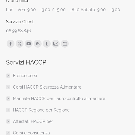
Orario uffici:
Lun - Ven: 9:00 - 13:00 / 15:00 - 18:10 Sabato: 9:00 - 13:00
Servizio Clienti:
06.99.68.846
Find us on:
Facebook
X
YouTube
Rss
Tumblr
Mail
Sito
page
page
page
page
page
page
web
Servizi HACCP
opens
opens
opens
opens
opens
opens
page
in
in
in
in
in
in
opens
Elenco corsi
new
new
new
new
new
new
in
window
window
window
window
window
window
new
Corsi HACCP Sicurezza Alimentare
window
Manuale HACCP per l’autocontrollo alimentare
HACCP Regione per Regione
Attestati HACCP per
Corsi e consulenza