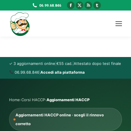
Facebook
X
Rss
Tumblr
06.99.68.846
page
page
page
page
opens
opens
opens
opens
in
in
in
in
new
new
new
new
window
window
window
window
✓ 3 aggiornamenti online
|
€55 cad.
|
Attestato dopo test finale
06.99.68.846
|
Accedi alla piattaforma
Home
›
Corsi HACCP
›
Aggiornamenti HACCP
Aggiornamenti HACCP online · scegli il rinnovo
corretto