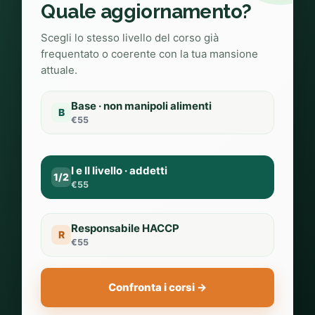
Quale aggiornamento?
Scegli lo stesso livello del corso già
frequentato o coerente con la tua mansione
attuale.
Base · non manipoli alimenti
B
€55
I e II livello · addetti
1/2
€55
Responsabile HACCP
R
€55
Confronta i corsi →