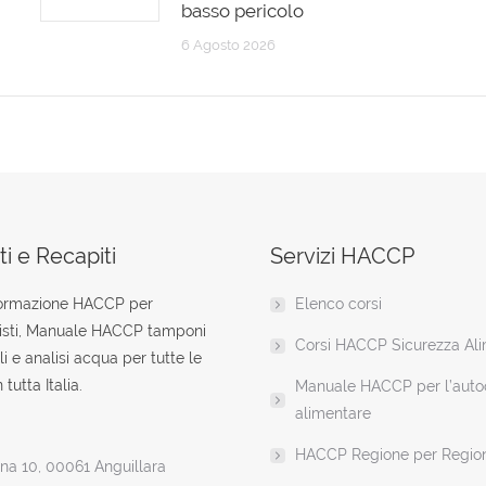
basso pericolo
6 Agosto 2026
i e Recapiti
Servizi HACCP
formazione HACCP per
Elenco corsi
isti, Manuale HACCP tamponi
Corsi HACCP Sicurezza Al
li e analisi acqua per tutte le
 tutta Italia.
Manuale HACCP per l’autoc
alimentare
HACCP Regione per Regio
a 10, 00061 Anguillara