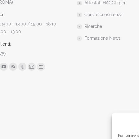
(ROMA)
Attestati HACCP per
ci:
Corsi e consulenza
 9:00 - 13:00 / 15:00 - 18:10
Ricerche
:00 - 13:00
Formazione News
ienti:
439
n:
ok
YouTube
Rss
Tumblr
Mail
Sito
ge
page
page
page
page
web
ens
opens
opens
opens
opens
page
in
in
in
in
opens
w
new
new
new
new
in
ndow
window
window
window
window
new
window
Per fornire 