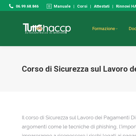
06.99.68.846
Manuale
|
Corsi
|
Attestati
|
Rinnovi 
Formazione
Doc
Corso di Sicurezza sul Lavoro d
Il corso di Sicurezza sul Lavoro dei Pagamenti Dig
argomenti come le tecniche di phishing, l’importa
impareranno a riconoscere i rischi legati ai pagam