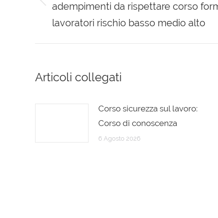
adempimenti da rispettare corso for
Previous
post:
lavoratori rischio basso medio alto
Articoli collegati
Corso sicurezza sul lavoro:
Corso di conoscenza
6 Agosto 2026