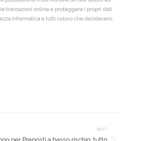
e transazioni online e proteggere i propri dati
icurezza informatica e tutti coloro che desiderano
NEXT
rio per Preposti a basso rischio: tutto