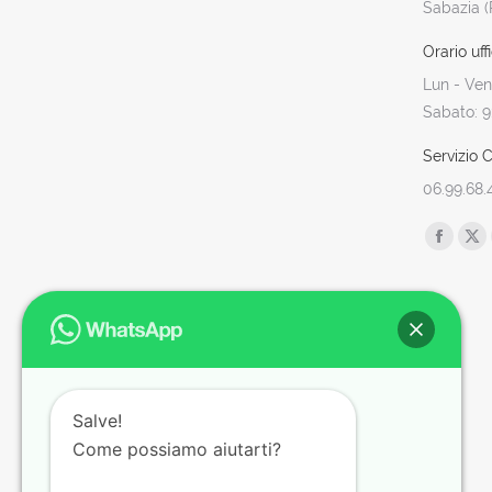
Sabazia 
Orario uffi
Lun - Ven:
Sabato: 9
Servizio Cl
06.99.68.
Find us o
Facebo
X
page
pa
opens
op
in
in
new
ne
window
wi
Salve!
Come possiamo aiutarti?