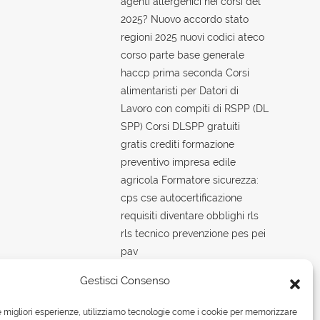
agenti allergenici nei corsi del
2025? Nuovo accordo stato
regioni 2025 nuovi codici ateco
corso parte base generale
haccp prima seconda Corsi
alimentaristi per Datori di
Lavoro con compiti di RSPP (DL
SPP) Corsi DLSPP gratuiti
gratis crediti formazione
preventivo impresa edile
agricola Formatore sicurezza:
cps cse autocertificazione
requisiti diventare obblighi rls
rls tecnico prevenzione pes pei
pav
6 Agosto 2026
Gestisci Consenso
Corsi obbligatori di
le migliori esperienze, utilizziamo tecnologie come i cookie per memorizzare
aggiornamento per addetti