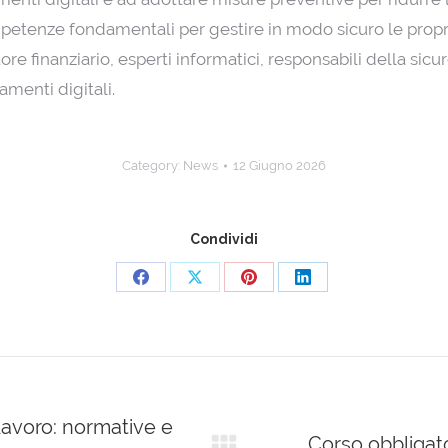
mpetenze fondamentali per gestire in modo sicuro le propri
settore finanziario, esperti informatici, responsabili della s
menti digitali.
Category:
News
12 Giugno 2026
Condividi
Share
Share
Share
Share
on
on
on
on
Facebook
X
Pinterest
LinkedIn
Lavoro: normative e
Corso obbligato