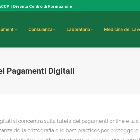
HACCP
|
Diventa Centro di Formazione
umenti
Consulenza
Laboratorio
Medicina del Lav
ei Pagamenti Digitali
itali si concentra sulla tutela dei pagamenti online e la si
nza della crittografia e le best practices per proteggere le
enti digitali e ad adottare misure preventive per ridurre le