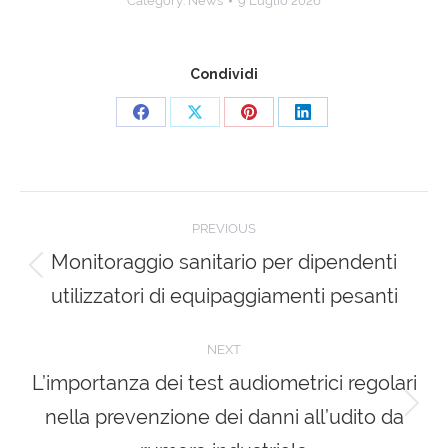
Category:
News
9 Luglio 2026
Condividi
Share
Share
Share
Share
on
on
on
on
Facebook
X
Pinterest
LinkedIn
Post
PREVIOUS
navigation
Monitoraggio sanitario per dipendenti
Previous
utilizzatori di equipaggiamenti pesanti
post:
NEXT
L’importanza dei test audiometrici regolari
nella prevenzione dei danni all’udito da
Next
post: