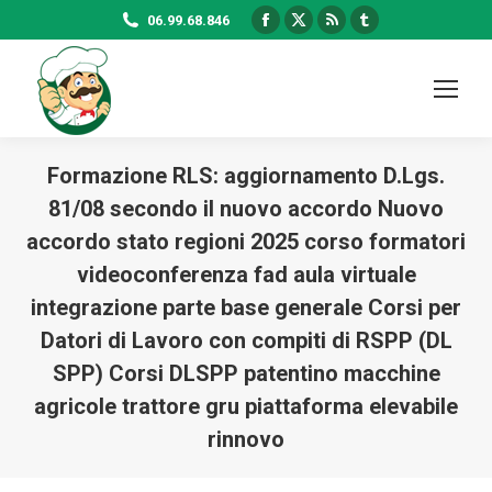
Facebook
X
Rss
Tumblr
06.99.68.846
page
page
page
page
opens
opens
opens
opens
in
in
in
in
new
new
new
new
window
window
window
window
Formazione RLS: aggiornamento D.Lgs.
81/08 secondo il nuovo accordo Nuovo
accordo stato regioni 2025 corso formatori
videoconferenza fad aula virtuale
integrazione parte base generale Corsi per
Datori di Lavoro con compiti di RSPP (DL
SPP) Corsi DLSPP patentino macchine
agricole trattore gru piattaforma elevabile
rinnovo