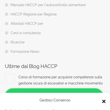
window
Manuale HACCP per l’autocontrollo alimentare
HACCP Regione per Regione
Attestati HACCP per
Corsi e consulenza
Ricerche
Formazione News
Ultime dal Blog HACCP
Corso di formazione per acquisire competenze sulla
gestione sicura di escavatori e macchine movimento
terra
7 Agosto 2026
Gestisci Consenso
Corso di sicurezza antincendio per lavoratori esposti a