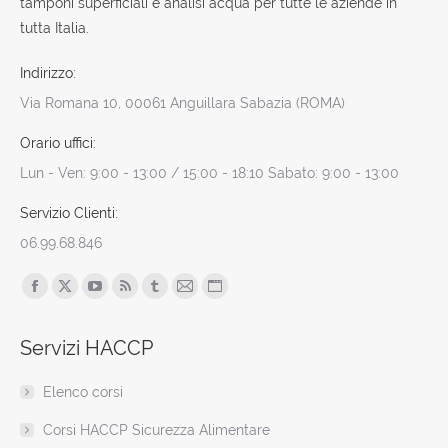
tamponi superficiali e analisi acqua per tutte le aziende in
tutta Italia.
Indirizzo:
Via Romana 10, 00061 Anguillara Sabazia (ROMA)
Orario uffici:
Lun - Ven: 9:00 - 13:00 / 15:00 - 18:10 Sabato: 9:00 - 13:00
Servizio Clienti:
06.99.68.846
Find us on:
Facebook
X
YouTube
Rss
Tumblr
Mail
Sito
page
page
page
page
page
page
web
Servizi HACCP
opens
opens
opens
opens
opens
opens
page
in
in
in
in
in
in
opens
Elenco corsi
new
new
new
new
new
new
in
window
window
window
window
window
window
new
Corsi HACCP Sicurezza Alimentare