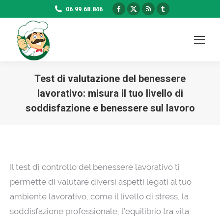
Facebook
X
Rss
Tumblr
06.99.68.846
page
page
page
page
opens
opens
opens
opens
in
in
in
in
new
new
new
new
window
window
window
window
Test di valutazione del benessere
lavorativo: misura il tuo livello di
soddisfazione e benessere sul lavoro
Il test di controllo del benessere lavorativo ti
permette di valutare diversi aspetti legati al tuo
ambiente lavorativo, come il livello di stress, la
soddisfazione professionale, l’equilibrio tra vita