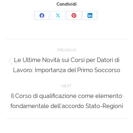
Condividi
Share
Share
Share
Share
on
on
on
on
Facebook
X
Pinterest
LinkedIn
Post
PREVIOUS
navigation
Le Ultime Novità sui Corsi per Datori di
Previous
Lavoro: Importanza del Primo Soccorso
post:
NEXT
Il Corso di qualificazione come elemento
Next
fondamentale dell’accordo Stato-Regioni
post: