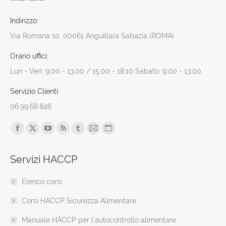
Indirizzo:
Via Romana 10, 00061 Anguillara Sabazia (ROMA)
Orario uffici:
Lun - Ven: 9:00 - 13:00 / 15:00 - 18:10 Sabato: 9:00 - 13:00
Servizio Clienti:
06.99.68.846
Find us on:
Facebook
X
YouTube
Rss
Tumblr
Mail
Sito
page
page
page
page
page
page
web
Servizi HACCP
opens
opens
opens
opens
opens
opens
page
in
in
in
in
in
in
opens
Elenco corsi
new
new
new
new
new
new
in
window
window
window
window
window
window
new
Corsi HACCP Sicurezza Alimentare
window
Manuale HACCP per l’autocontrollo alimentare