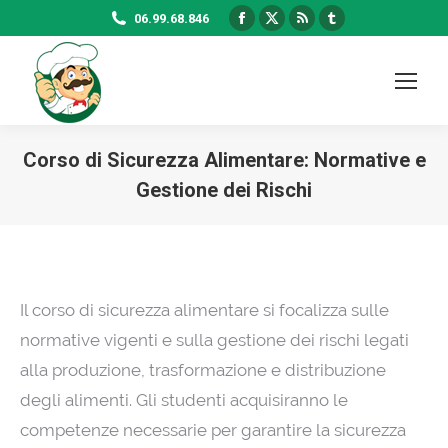
Facebook
X
Rss
Tumblr
06.99.68.846
page
page
page
page
opens
opens
opens
opens
in
in
in
in
new
new
new
new
window
window
window
window
Corso di Sicurezza Alimentare: Normative e
Gestione dei Rischi
Il corso di sicurezza alimentare si focalizza sulle
normative vigenti e sulla gestione dei rischi legati
alla produzione, trasformazione e distribuzione
degli alimenti. Gli studenti acquisiranno le
competenze necessarie per garantire la sicurezza