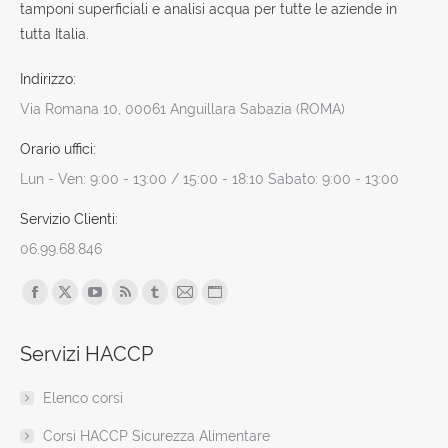
tamponi superficiali e analisi acqua per tutte le aziende in
tutta Italia.
Indirizzo:
Via Romana 10, 00061 Anguillara Sabazia (ROMA)
Orario uffici:
Lun - Ven: 9:00 - 13:00 / 15:00 - 18:10 Sabato: 9:00 - 13:00
Servizio Clienti:
06.99.68.846
Find us on:
Facebook
X
YouTube
Rss
Tumblr
Mail
Sito
page
page
page
page
page
page
web
Servizi HACCP
opens
opens
opens
opens
opens
opens
page
in
in
in
in
in
in
opens
Elenco corsi
new
new
new
new
new
new
in
window
window
window
window
window
window
new
Corsi HACCP Sicurezza Alimentare