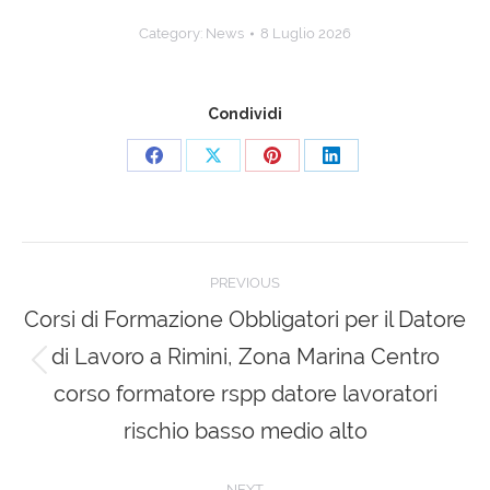
Category:
News
8 Luglio 2026
Condividi
Share
Share
Share
Share
on
on
on
on
Facebook
X
Pinterest
LinkedIn
Post
PREVIOUS
navigation
Corsi di Formazione Obbligatori per il Datore
di Lavoro a Rimini, Zona Marina Centro
Previous
corso formatore rspp datore lavoratori
post:
rischio basso medio alto
NEXT