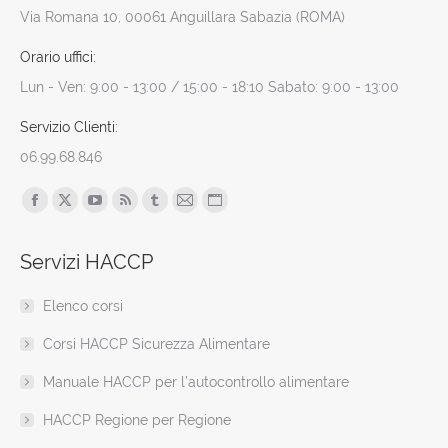
Via Romana 10, 00061 Anguillara Sabazia (ROMA)
Orario uffici:
Lun - Ven: 9:00 - 13:00 / 15:00 - 18:10 Sabato: 9:00 - 13:00
Servizio Clienti:
06.99.68.846
Find us on:
Facebook
X
YouTube
Rss
Tumblr
Mail
Sito
page
page
page
page
page
page
web
Servizi HACCP
opens
opens
opens
opens
opens
opens
page
in
in
in
in
in
in
opens
Elenco corsi
new
new
new
new
new
new
in
window
window
window
window
window
window
new
Corsi HACCP Sicurezza Alimentare
window
Manuale HACCP per l’autocontrollo alimentare
HACCP Regione per Regione