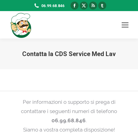
Facebook
X
Rss
Tumblr
06.99.68.846
page
page
page
page
opens
opens
opens
opens
in
in
in
in
new
new
new
new
window
window
window
window
Contatta la CDS Service Med Lav
Per informazioni o supporto si prega di
contattare i seguenti numeri di telefono
06.99.68.846
.
Siamo a vostra completa disposizione!