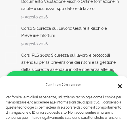
Documento Valutazione Rischio Online formazione in
salute e sicurezza rspp datore di lavoro
9 Agosto 2026
Corso Sicurezza sul Lavoro: Gestire il Rischio e
Prevenire Infortuni
9 Agosto 2026
Corsi RLS 2025: Sicurezza sul lavoro e protocolli
aziendali per la prevenzione dei rischi e la gestione
della sicurezza aziendale in ottemperanza alle leg
Nuovo accordo stato regioni 2025 nuovi codici ateco
corso parte base generale haccp prima seconda
Gestisci Consenso
Corsi alimentaristi per Datori di Lavoro con compiti di
Per fornire le migliori esperienze, utilizziamo tecnologie come i cookie per
RSPP (DL SPP) Corsi DLSPP gratuiti gratis crediti
memorizzare e/o accedere alle informazioni del dispositivo. Il consenso a
Salve!
formazione preventivo impresa edile agricola
queste tecnologie ci permetterà di elaborare dati come il comportamento
Come possiamo aiutarti?
Formatore sicurezza: facsimile autocertificazione
di navigazione o ID unici su questo sito. Non acconsentire o ritirare il
consenso può influire negativamente su alcune caratteristiche e funzioni.
requisiti diventare obblighi formazione partecipata
datore di lavoro
Rispondiamo nei seguenti orari: