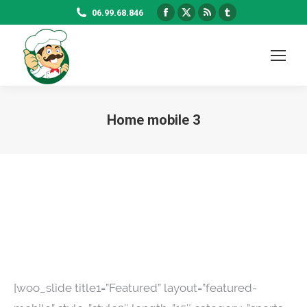
Facebook
X
Rss
Tumblr
06.99.68.846
page
page
page
page
opens
opens
opens
opens
in
in
in
in
new
new
new
new
window
window
window
window
Home mobile 3
[woo_slide title1=”Featured” layout=”featured-