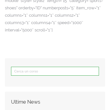
mobile” style=”style2″ length=”15″ category=”sports-
shoes” orderby=”ID” numberposts=”5″ item_row=”1″
columns=”1″ columns1=”1″ columns2=”1″
columns3=”1″ columns4=”1″ speed=”1000″
interval=”5000″ scroll=”1″]
Search
for:
Ultime News