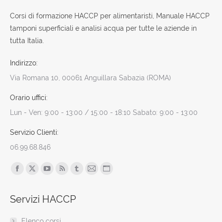
Corsi di formazione HACCP per alimentaristi, Manuale HACCP
tamponi superficiali e analisi acqua per tutte le aziende in
tutta Italia.
Indirizzo:
Via Romana 10, 00061 Anguillara Sabazia (ROMA)
Orario uffici:
Lun - Ven: 9:00 - 13:00 / 15:00 - 18:10 Sabato: 9:00 - 13:00
Servizio Clienti:
06.99.68.846
Find us on:
Facebook
X
YouTube
Rss
Tumblr
Mail
Sito
page
page
page
page
page
page
web
Servizi HACCP
opens
opens
opens
opens
opens
opens
page
in
in
in
in
in
in
opens
Elenco corsi