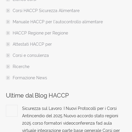
new
new
new
new
new
new
in
window
window
window
window
window
window
new
Corsi HACCP Sicurezza Alimentare
window
Manuale HACCP per l’autocontrollo alimentare
HACCP Regione per Regione
Attestati HACCP per
Corsi e consulenza
Ricerche
Formazione News
Ultime dal Blog HACCP
Sicurezza sul Lavoro: I Nuovi Protocolli per i Corsi
Antincendio del 2025 Nuovo accordo stato regioni
2025 corso formatori videoconferenza fad aula
virtuale integrazione parte base generale Corsi per