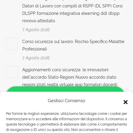
Datori di Lavoro con compiti di RSPP (DL SPP) Corsi
DLSPP formazione integrativa elearning ddl dlspp
rinnovo attestato
7 Agosto 2026
Corso sicurezza sul lavoro: Rischio Specifico Malattie
Professionali
7 Agosto 2026
Aggiornamenti corsi sicurezza: le innovazioni
dell’accordo Stato-Regioni Nuovo accordo stato
regioni 2025 realtà virtuale app formatori docenti
rspp esterno interno rls rlst preposto datore Evento
formativo seminari gratuiti più partecipati dai
Gestisci Consenso
soggetto formatore italiani di aggiornamento
Per fornire le migliori esperienze, utilizziamo tecnologie come i cookie per
obbligatorio ASPP/RSPP (DL.81/08, RSPP) e
memorizzare e/o accedere alle informazioni del dispositivo. Il consenso a
Salve!
CSP/CSE (DL.81/08) Lezioni in aula realtà virtuale
queste tecnologie ci permetterà di elaborare dati come il comportamento
Come possiamo aiutarti?
Riconoscimento della formazione con nuovo Accordo
di navigazione o ID unici su questo sito. Non acconsentire o ritirare il