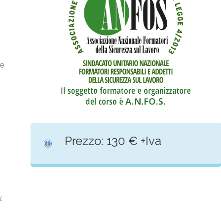
ce
Prezzo: 130 € +Iva
;