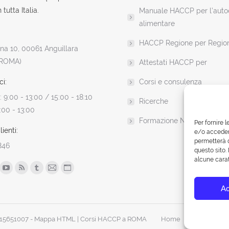
 tutta Italia.
Manuale HACCP per l’autoc
alimentare
HACCP Regione per Regio
a 10, 00061 Anguillara
(ROMA)
Attestati HACCP per
ci:
Corsi e consulenza
 9:00 - 13:00 / 15:00 - 18:10
Ricerche
:00 - 13:00
Formazione News
Per fornire 
ienti:
e/o accedere
permetterà d
846
questo sito.
alcune carat
n:
ok
YouTube
Rss
Tumblr
Mail
Sito
ge
page
page
page
page
web
Ac
ens
opens
opens
opens
opens
page
in
in
in
in
opens
0515651007 -
Mappa HTML
| Corsi HACCP a ROMA
Home
Corsi e Doc
w
new
new
new
new
in