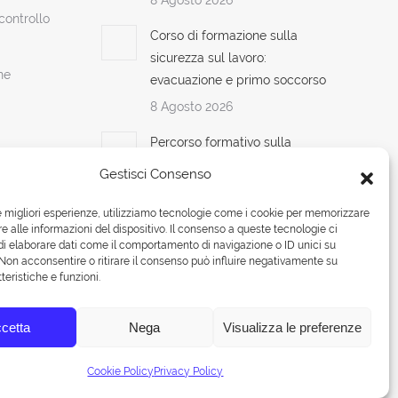
8 Agosto 2026
ontrollo
Corso di formazione sulla
sicurezza sul lavoro:
ne
evacuazione e primo soccorso
8 Agosto 2026
Percorso formativo sulla
sicurezza sul lavoro: passo
Gestisci Consenso
dopo passo verso la sicurezza
8 Agosto 2026
le migliori esperienze, utilizziamo tecnologie come i cookie per memorizzare
 alle informazioni del dispositivo. Il consenso a queste tecnologie ci
i elaborare dati come il comportamento di navigazione o ID unici su
 Non acconsentire o ritirare il consenso può influire negativamente su
teristiche e funzioni.
cetta
Nega
Visualizza le preferenze
Cookie Policy
Privacy Policy
umenti
Laboratorio
Medicina del lavoro
SEO
Contatti