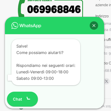
aziende in
Indirizzo:
Via Roman
Sabazia 
Orario uffi
Salve!
Lun - Ven:
Come possiamo aiutarti?
Sabato: 9
Servizio Cl
Rispondiamo nei seguenti orari:
06.99.68.
Lunedì-Venerdì 09:00-18:00
Sabato 09:00-13:00
Find us o
Facebo
X
page
pa
opens
op
Chat
in
in
© Tuttohaccp.com - 2019. Tutti i diritti riservati - P.IVA 1
new
ne