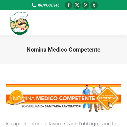
Facebook
X
Rss
Tumblr
06.99.68.846
page
page
page
page
opens
opens
opens
opens
in
in
in
in
new
new
new
new
window
window
window
window
Nomina Medico Competente
In capo al datore di lavoro ricade l’obbligo, sancito