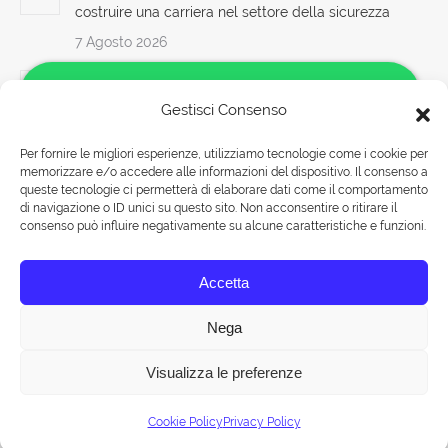
costruire una carriera nel settore della sicurezza
7 Agosto 2026
Corso Datore di Lavoro Guida Sicura dei Trattori:
Corso Teorico di Formazione
Gestisci Consenso
7 Agosto 2026
Per fornire le migliori esperienze, utilizziamo tecnologie come i cookie per
memorizzare e/o accedere alle informazioni del dispositivo. Il consenso a
Quali sono i principali requisiti normativi previsti
Salve!
queste tecnologie ci permetterà di elaborare dati come il comportamento
dall’Accordo Stato Regioni 2025 in materia di
Come possiamo aiutarti?
di navigazione o ID unici su questo sito. Non acconsentire o ritirare il
formazione antincendio?
consenso può influire negativamente su alcune caratteristiche e funzioni.
Rispondiamo nei seguenti orari:
7 Agosto 2026
Accetta
Lunedì-Venerdì 09:00-18:00
Sabato 09:00-13:00
Nega
Visualizza le preferenze
© Tuttohaccp.com - 2019. Tutti i diritti riservati - P.IVA 10515651007 -
Chat
Mappa HTML
| Corsi HACCP a ROMA
Cookie Policy
Privacy Policy
PRINCIPALE