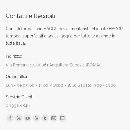
Contatti e Recapiti
Corsi di formazione HACCP per alimentaristi, Manuale HACCP
tamponi superficiali e analisi acqua per tutte le aziende in
tutta Italia.
Indirizzo:
Via Romana 10, 00061 Anguillara Sabazia (ROMA)
Orario uffici:
Lun - Ven: 9:00 - 13:00 / 15:00 - 18:10 Sabato: 9:00 - 13:00
Servizio Clienti:
06.99.68.846
Find us on:
Facebook
X
YouTube
Rss
Tumblr
Mail
Sito
page
page
page
page
page
page
web