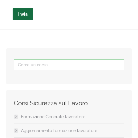
Si
prega
di
lasciare
vuoto
questo
Search
campo.
for:
Corsi Sicurezza sul Lavoro
Formazione Generale lavoratore
Aggiornamento formazione lavoratore