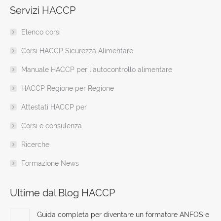
Servizi HACCP
opens
opens
opens
opens
opens
opens
page
in
in
in
in
in
in
opens
Elenco corsi
new
new
new
new
new
new
in
window
window
window
window
window
window
new
Corsi HACCP Sicurezza Alimentare
window
Manuale HACCP per l’autocontrollo alimentare
HACCP Regione per Regione
Attestati HACCP per
Corsi e consulenza
Ricerche
Formazione News
Ultime dal Blog HACCP
Guida completa per diventare un formatore ANFOS e