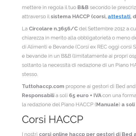
mettere in regola il tuo
B&B
secondo le prescrizi
attraverso il
sistema HACCP (corsi,
attestati
, 
La
Circolare n.3656/C
del Settembre 2012 a cu
chiarezza in merito alla obbligatorietà o meno d
di Alimenti e Bevande (Corsi ex REC oggi corsi S
e bevande in un B&B (limitatamente ai propri osp
soltanto la necessità di redazione di un Piano 
stesso.
Tuttohaccp.com
propone ai gestori di Bed and 
Responsabili
a soli
65 euro + IVA
con una forma
la redazione del Piano HACCP (
Manuale
)
a soli
Corsi HACCP
I nostri
corsi online haccp per gestori di Bed