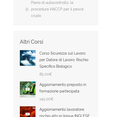
Piano di autocontrollo: la
procedura HACCP per il pesce
crudo
Altri Corsi
Corso Sicurezza sul Lavoro
per Datore di Lavoro: Rischio
Specifico Biologico
85,00
€
Aggiornamento preposto in
formazione partecipata
145,00
€
Aggiornamento lavoratore
rischio alto in lingua INGLESE