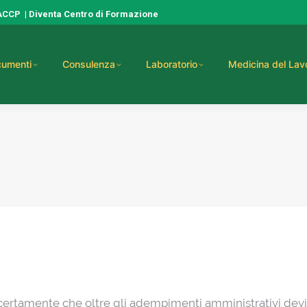
HACCP
|
Diventa Centro di Formazione
umenti
Consulenza
Laboratorio
Medicina del Lav
 certamente che oltre gli adempimenti amministrativi devi