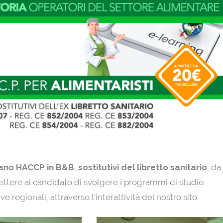
piano HACCP in B&B
,
sostitutivi del libretto sanitario
, da
mettere al candidato di svolgere i programmi di studio
 regionali, attraverso l’interattività del nostro sito.