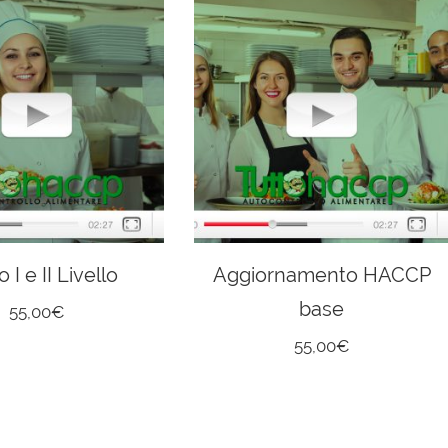
 I e II Livello
Aggiornamento HACCP
base
55,00
€
55,00
€