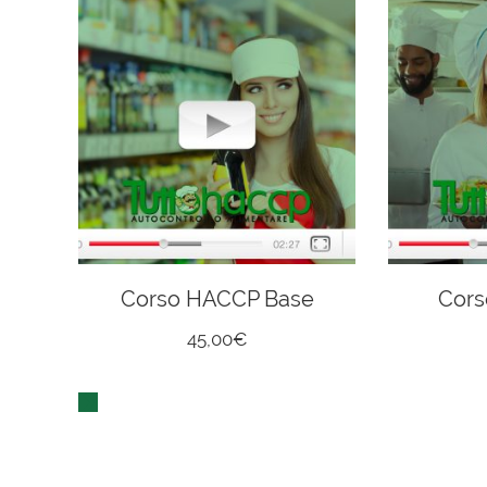
e
Corso HACCP Base
Corso
45,00
€