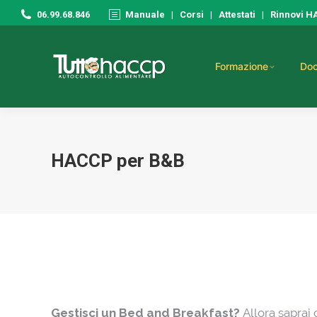
06.99.68.846
Manuale
|
Corsi
|
Attestati
|
Rinnovi 
Formazione
Doc
HACCP per B&B
Gestisci un Bed and Breakfast?
Allora saprai