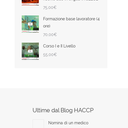
75,00
€
Formazione base lavoratore (4
ore)
70,00
€
Corso I e II Livello
55,00
€
Ultime dal Blog HACCP
Nomina di un medico