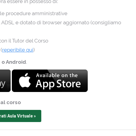
ovrà essere in possesso di:
r le procedure amministrative
 ADSL e dotato di browser aggiornato (consigliamo
con il Tutor del Corso
(
reperibile qui
)
 o Android
.
 al corso
ati Aula Virtuale »