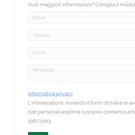
Vuoi maggiori informazioni? Compila il modulo q
Informativa privacy
L'interessato/a, inviando il form dichiara di a
dati personali esprime il proprio consenso al tr
196/2003.
Si