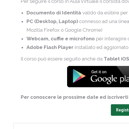
Per seguire il corso in Aula Virtuale il corsista d
Documento di Identità
valido da esibire pe
PC (Desktop, Laptop)
connesso ad una linea
Mozilla Firefox o Google Chrome)
Webcam, cuffie e microfono
per interagire 
Adobe Flash Player
installato ed aggiornato 
Il corso può essere seguito anche da
Tablet iOS
Per conoscere le prossime date ed iscriverti
Registr