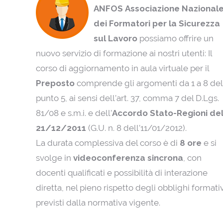
ANFOS
Associazione Nazional
dei Formatori per la Sicurezza
sul Lavoro
possiamo offrire un
nuovo servizio di formazione ai nostri utenti: Il
corso di aggiornamento in aula virtuale per il
Preposto
comprende gli argomenti da 1 a 8 del
punto 5, ai sensi dell’art. 37, comma 7 del D.Lgs.
81/08 e s.m.i. e dell’
Accordo Stato-Regioni de
21/12/2011
(G.U. n. 8 dell’11/01/2012).
La durata complessiva del corso è di
8 ore
e si
svolge in
videoconferenza sincrona
, con
docenti qualificati e possibilità di interazione
diretta, nel pieno rispetto degli obblighi formativ
previsti dalla normativa vigente.