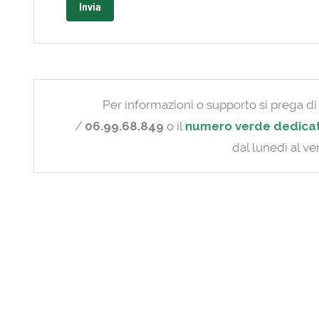
prega
di
lasciare
vuoto
questo
Per informazioni o supporto si prega di 
campo.
/
06.99.68.849
o il
numero verde dedica
dal lunedì al ve