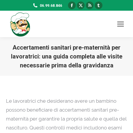
Facebook
X
Rss
Tumblr
06.99.68.846
page
page
page
page
opens
opens
opens
opens
in
in
in
in
new
new
new
new
window
window
window
window
Accertamenti sanitari pre-maternità per
lavoratrici: una guida completa alle visite
necessarie prima della gravidanza
Le lavoratrici che desiderano avere un bambino
possono beneficiare di accertamenti sanitari pre-
maternità per garantire la propria salute e quella del
nascituro. Questi controlli medici includono esami