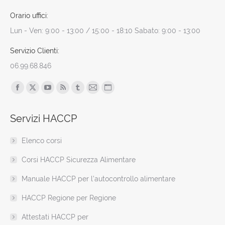
Orario uffici:
Lun - Ven: 9:00 - 13:00 / 15:00 - 18:10 Sabato: 9:00 - 13:00
Servizio Clienti:
06.99.68.846
Find us on:
Facebook
X
YouTube
Rss
Tumblr
Mail
Sito
page
page
page
page
page
page
web
Servizi HACCP
opens
opens
opens
opens
opens
opens
page
in
in
in
in
in
in
opens
Elenco corsi
new
new
new
new
new
new
in
window
window
window
window
window
window
new
Corsi HACCP Sicurezza Alimentare
window
Manuale HACCP per l’autocontrollo alimentare
HACCP Regione per Regione
Attestati HACCP per