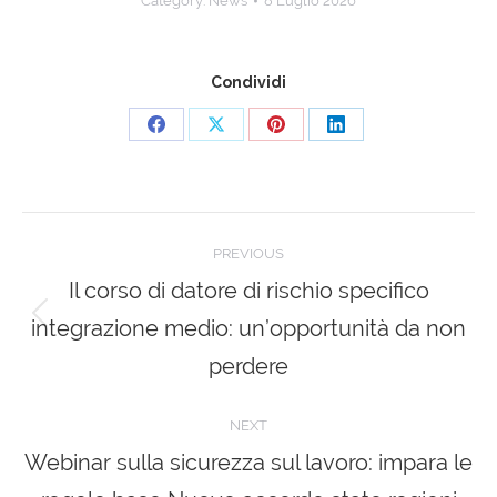
Category:
News
8 Luglio 2026
Condividi
Share
Share
Share
Share
on
on
on
on
Facebook
X
Pinterest
LinkedIn
Post
PREVIOUS
navigation
Il corso di datore di rischio specifico
integrazione medio: un’opportunità da non
Previous
post:
perdere
NEXT
Webinar sulla sicurezza sul lavoro: impara le