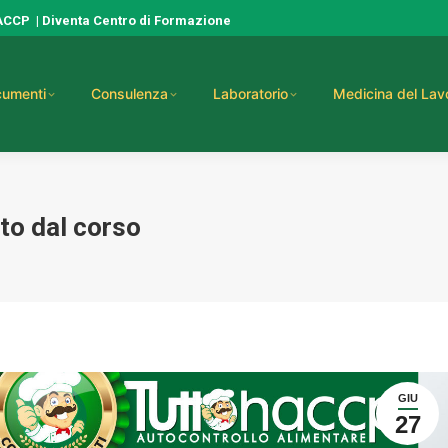
HACCP
|
Diventa Centro di Formazione
umenti
Consulenza
Laboratorio
Medicina del Lav
to dal corso
GIU
27