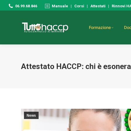
06.99.68.846
Manuale
|
Corsi
|
Attestati
|
Rinnovi 
Formazione
Doc
Attestato HACCP: chi è esonera
News