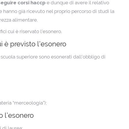
seguire corsi haccp
e dunque di avere il relativo
e hanno già ricevuto nel proprio percorso di studi la
rezza alimentare.
ici cui è riservato l’esonero.
i è previsto l’esonero
scuola superiore sono esonerati dall’obbligo di
teria “merceologia”);
o l’esonero
 di laurea: