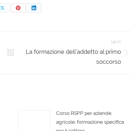
Share
Share
Share
on
on
on
ook
X
Pinterest
LinkedIn
NEXT
La formazione dell’addetto al primo
Next
soccorso
post:
Corso RSPP per aziende
agricole: formazione specifica
per il settore