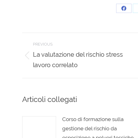
Share
on
Faceb
Post
PREVIOUS
navigation
La valutazione del rischio stress
Previous
lavoro correlato
post:
Articoli collegati
Corso di formazione sulla
gestione del rischio da
esposizione a polveri tossiche