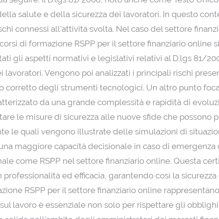
 della salute e della sicurezza dei lavoratori. In questo co
hi connessi all’attività svolta. Nel caso del settore finanzi
 corsi di formazione RSPP per il settore finanziario online
tati gli aspetti normativi e legislativi relativi al D.lgs 
ei lavoratori. Vengono poi analizzati i principali rischi pres
izzo corretto degli strumenti tecnologici. Un altro punto foc
ratterizzato da una grande complessità e rapidità di evolu
e le misure di sicurezza alle nuove sfide che possono pres
 le quali vengono illustrate delle simulazioni di situazion
a maggiore capacità decisionale in caso di emergenza o inc
onale come RSPP nel settore finanziario online. Questa certi
rofessionalità ed efficacia, garantendo così la sicurezza 
ormazione RSPP per il settore finanziario online rappresenta
sul lavoro è essenziale non solo per rispettare gli obbligh