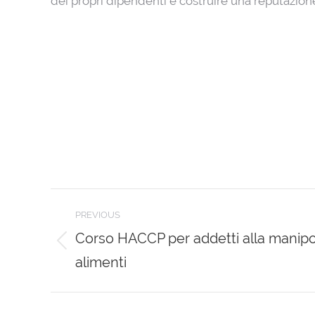
dei propri dipendenti e costruire una reputazione
Post
PREVIOUS
navigation
Corso HACCP per addetti alla manipo
Previous
alimenti
post: