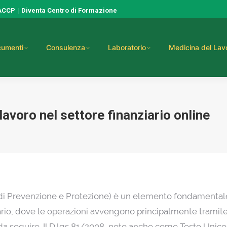
HACCP
|
Diventa Centro di Formazione
umenti
Consulenza
Laboratorio
Medicina del Lav
lavoro nel settore finanziario online
i Prevenzione e Protezione) è un elemento fondamentale pe
ario, dove le operazioni avvengono principalmente tramite
a seguire. Il D.lgs 81/2008, noto anche come Testo Unico s