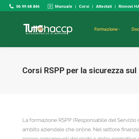
06.99.68.846
Manuale
|
Corsi
|
Attestati
|
Rinnovi 
Formazione
Doc
Corsi RSPP per la sicurezza sul 
La formazione RSPP (Responsabile del Servizio d
ambito aziendale che online. Nel settore finanzi
essere consapevoli dei rischi e delle normative d