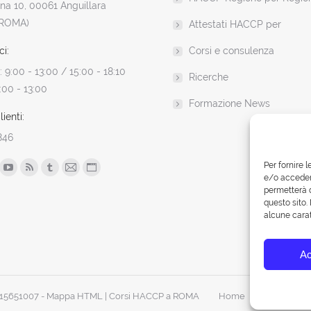
a 10, 00061 Anguillara
(ROMA)
Attestati HACCP per
ci:
Corsi e consulenza
 9:00 - 13:00 / 15:00 - 18:10
Ricerche
:00 - 13:00
Formazione News
ienti:
846
n:
Per fornire 
ok
YouTube
Rss
Tumblr
Mail
Sito
e/o accedere
permetterà d
ge
page
page
page
page
web
questo sito.
ens
opens
opens
opens
opens
page
alcune carat
in
in
in
in
opens
w
new
new
new
new
in
Ac
ndow
window
window
window
window
new
window
0515651007 -
Mappa HTML
| Corsi HACCP a ROMA
Home
Corsi e Doc