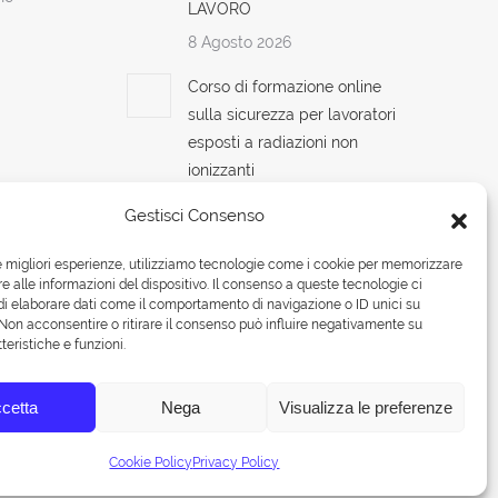
LAVORO
8 Agosto 2026
Corso di formazione online
sulla sicurezza per lavoratori
esposti a radiazioni non
ionizzanti
7 Agosto 2026
Gestisci Consenso
Modulo Cantieri Edili Accordi
le migliori esperienze, utilizziamo tecnologie come i cookie per memorizzare
Stato-Regioni: formazione
 alle informazioni del dispositivo. Il consenso a queste tecnologie ci
obbligatoria per la sicurezza
i elaborare dati come il comportamento di navigazione o ID unici su
 Non acconsentire o ritirare il consenso può influire negativamente su
2025
teristiche e funzioni.
7 Agosto 2026
cetta
Nega
Visualizza le preferenze
Cookie Policy
Privacy Policy
umenti
Laboratorio
Medicina del lavoro
SEO
Contatti