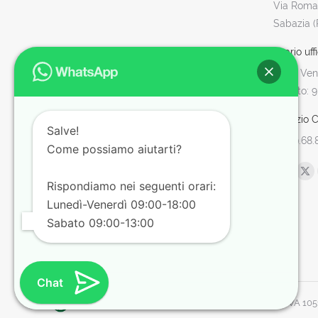
Via Roman
Sabazia 
Orario uffi
Lun - Ven:
Sabato: 9
Servizio Cl
Salve!
06.99.68.
Come possiamo aiutarti?
Find us o
Facebo
X
Rispondiamo nei seguenti orari:
page
pa
Lunedì-Venerdì 09:00-18:00
opens
op
Sabato 09:00-13:00
in
in
new
ne
window
wi
Chat
© Tuttohaccp.com - 2019. Tutti i diritti riservati - P.IVA 1