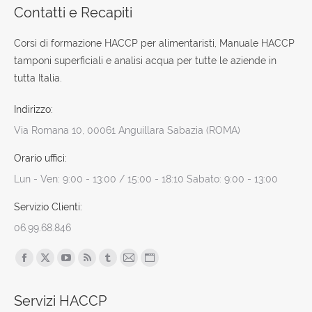
Contatti e Recapiti
Corsi di formazione HACCP per alimentaristi, Manuale HACCP
tamponi superficiali e analisi acqua per tutte le aziende in
tutta Italia.
Indirizzo:
Via Romana 10, 00061 Anguillara Sabazia (ROMA)
Orario uffici:
Lun - Ven: 9:00 - 13:00 / 15:00 - 18:10 Sabato: 9:00 - 13:00
Servizio Clienti:
06.99.68.846
Find us on:
Facebook
X
YouTube
Rss
Tumblr
Mail
Sito
page
page
page
page
page
page
web
Servizi HACCP
opens
opens
opens
opens
opens
opens
page