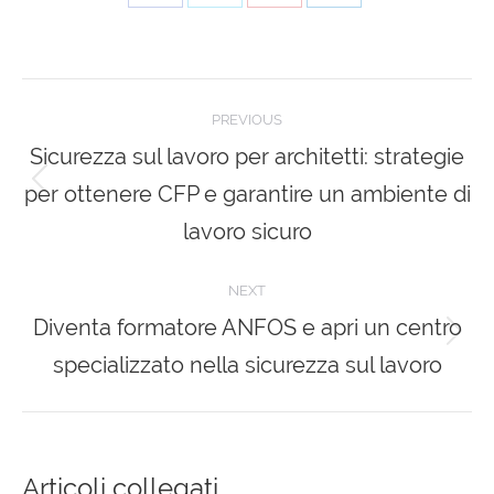
Share
Share
Share
Share
on
on
on
on
Facebook
X
Pinterest
LinkedIn
Post
PREVIOUS
navigation
Sicurezza sul lavoro per architetti: strategie
per ottenere CFP e garantire un ambiente di
Previous
post:
lavoro sicuro
NEXT
Diventa formatore ANFOS e apri un centro
Next
specializzato nella sicurezza sul lavoro
post:
Articoli collegati