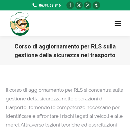
Facebook
X
Rss
Tumblr
06.99.68.846
page
page
page
page
opens
opens
opens
opens
in
in
in
in
new
new
new
new
window
window
window
window
Corso di aggiornamento per RLS sulla
gestione della sicurezza nel trasporto
Il corso di aggiornamento per RLS si concentra sulla
gestione della sicurezza nelle operazioni di
trasporto, fornendo le competenze necessarie per
identificare e affrontare i rischi legati ai veicoli e alle
merci. Attraverso lezioni teoriche ed esercitazioni