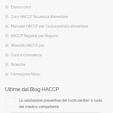
in
in
in
in
in
in
opens
Elenco corsi
new
new
new
new
new
new
in
window
window
window
window
window
window
new
Corsi HACCP Sicurezza Alimentare
window
Manuale HACCP per l’autocontrollo alimentare
HACCP Regione per Regione
Attestati HACCP per
Corsi e consulenza
Ricerche
Formazione News
Ultime dal Blog HACCP
La valutazione preventiva dei rischi sanitari: il ruolo
del medico competente