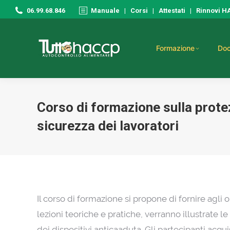
06.99.68.846
Manuale
|
Corsi
|
Attestati
|
Rinnovi 
Formazione
Doc
Corso di formazione sulla protezi
sicurezza dei lavoratori
Il corso di formazione si propone di fornire agli 
lezioni teoriche e pratiche, verranno illustrate l
dei dispositivi anticaaduta. Gli partecipanti acq