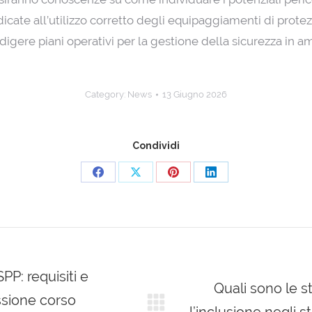
icate all’utilizzo corretto degli equipaggiamenti di protezi
digere piani operativi per la gestione della sicurezza in am
Category:
News
13 Giugno 2026
Condividi
Share
Share
Share
Share
on
on
on
on
Facebook
X
Pinterest
LinkedIn
P: requisiti e
Quali sono le s
essione corso
Next