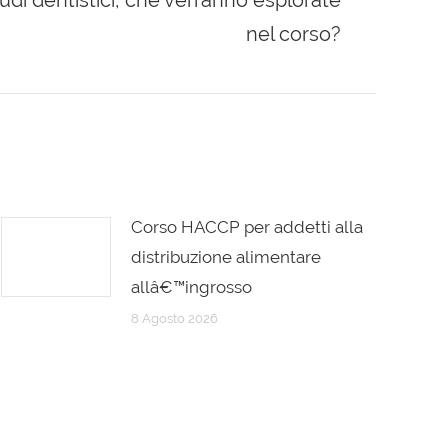
tudi dentistici, che verranno esplorate
nel corso?
Corso HACCP per addetti alla
distribuzione alimentare
allâ€™ingrosso
8 Agosto 2026