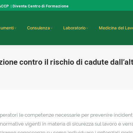
HACCP
|
Diventa Centro di Formazione
umenti
Consulenza
Laboratorio
Medicina del Lav
one contro il rischio di cadute dall’al
operatori le competenze necessarie per prevenire incidenti l
e normative vigenti in materia di sicurezza sul lavoro e verr
uisiranno conoscenze su come individuare i potenziali perico