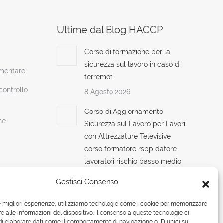
Ultime dal Blog HACCP
Corso di formazione per la
sicurezza sul lavoro in caso di
imentare
terremoti
ontrollo
8 Agosto 2026
Corso di Aggiornamento
ne
Sicurezza sul Lavoro per Lavori
con Attrezzature Televisive
corso formatore rspp datore
lavoratori rischio basso medio
alto
Gestisci Consenso
8 Agosto 2026
le migliori esperienze, utilizziamo tecnologie come i cookie per memorizzare
Corso HACCP per addetti alla
 alle informazioni del dispositivo. Il consenso a queste tecnologie ci
distribuzione alimentare
i elaborare dati come il comportamento di navigazione o ID unici su