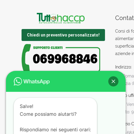
Contatt
Corsi di 
Chiedi un preventivo personalizzato!
alimentar
superficia
aziende in
Indirizzo:
Via Roman
Sabazia 
Orario uffi
Lun - Ven:
Salve!
Sabato: 9
Come possiamo aiutarti?
Servizio Cl
Rispondiamo nei seguenti orari:
06.99.68.