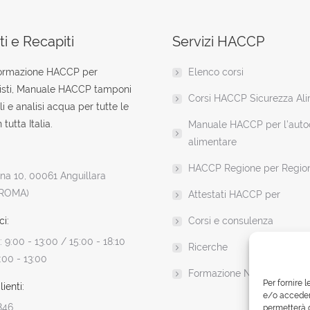
i e Recapiti
Servizi HACCP
formazione HACCP per
Elenco corsi
isti, Manuale HACCP tamponi
Corsi HACCP Sicurezza Al
li e analisi acqua per tutte le
 tutta Italia.
Manuale HACCP per l’autoc
alimentare
HACCP Regione per Regio
a 10, 00061 Anguillara
(ROMA)
Attestati HACCP per
ci:
Corsi e consulenza
 9:00 - 13:00 / 15:00 - 18:10
Ricerche
:00 - 13:00
Formazione News
Per fornire 
ienti:
e/o accedere
846
permetterà d