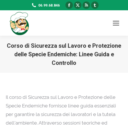
Facebook
X
Rss
Tumblr
06.99.68.846
page
page
page
page
opens
opens
opens
opens
in
in
in
in
new
new
new
new
window
window
window
window
Corso di Sicurezza sul Lavoro e Protezione
delle Specie Endemiche: Linee Guida e
Controllo
Il corso di Sicurezza sul Lavoro e Protezione delle
Specie Endemiche fornisce linee guida essenziali
per garantire la sicurezza dei lavoratori e la tutela
dell’ambiente. Attraverso sessioni teoriche ed