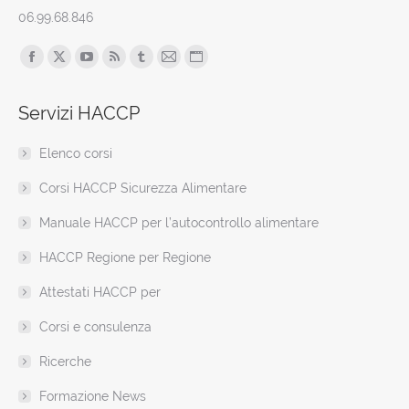
06.99.68.846
Find us on:
Facebook
X
YouTube
Rss
Tumblr
Mail
Sito
page
page
page
page
page
page
web
Servizi HACCP
opens
opens
opens
opens
opens
opens
page
in
in
in
in
in
in
opens
Elenco corsi
new
new
new
new
new
new
in
window
window
window
window
window
window
new
Corsi HACCP Sicurezza Alimentare
window
Manuale HACCP per l’autocontrollo alimentare
HACCP Regione per Regione
Attestati HACCP per
Corsi e consulenza
Ricerche
Formazione News