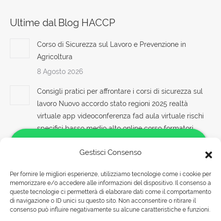
Ultime dal Blog HACCP
Corso di Sicurezza sul Lavoro e Prevenzione in
Agricoltura
8 Agosto 2026
Consigli pratici per affrontare i corsi di sicurezza sul
lavoro Nuovo accordo stato regioni 2025 realtà
virtuale app videoconferenza fad aula virtuale rischi
specifici basso medio alto online corso formatori
docenti rspp rls rlst preposto datore rischi specifici
Gestisci Consenso
basso medio alto lavoratori ddl dlspp associarsi
associare aziende lavoratori apri paprire un centro di
Per fornire le migliori esperienze, utilizziamo tecnologie come i cookie per
formazione ente scuola bilaterale associazione
memorizzare e/o accedere alle informazioni del dispositivo. Il consenso a
Salve!
8 Agosto 2026
queste tecnologie ci permetterà di elaborare dati come il comportamento
Come possiamo aiutarti?
di navigazione o ID unici su questo sito. Non acconsentire o ritirare il
consenso può influire negativamente su alcune caratteristiche e funzioni.
Formazione aziendale sulla Sicurezza sul Lavoro: