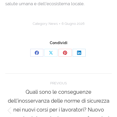
salute umana e dell’ecosistema locale.
Category:
News
6 Giugno 2026
Condividi
Share
Share
Share
Share
on
on
on
on
Facebook
X
Pinterest
LinkedIn
Post
PREVIOUS
navigation
Quali sono le conseguenze
dell’inosservanza delle norme di sicurezza
nei nuovi corsi per i lavoratori? Nuovo
Previous