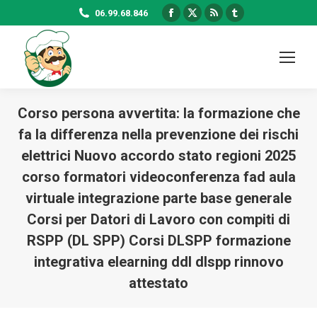
Facebook
X
Rss
Tumblr
06.99.68.846
page
page
page
page
opens
opens
opens
opens
in
in
in
in
new
new
new
new
window
window
window
window
Corso persona avvertita: la formazione che
fa la differenza nella prevenzione dei rischi
elettrici Nuovo accordo stato regioni 2025
corso formatori videoconferenza fad aula
virtuale integrazione parte base generale
Corsi per Datori di Lavoro con compiti di
RSPP (DL SPP) Corsi DLSPP formazione
integrativa elearning ddl dlspp rinnovo
attestato