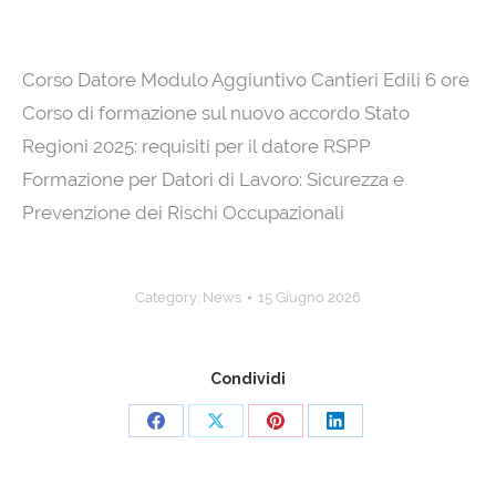
Corso Datore Modulo Aggiuntivo Cantieri Edili 6 ore
Corso di formazione sul nuovo accordo Stato
Regioni 2025: requisiti per il datore RSPP
Formazione per Datori di Lavoro: Sicurezza e
Prevenzione dei Rischi Occupazionali
Category:
News
15 Giugno 2026
Condividi
Share
Share
Share
Share
on
on
on
on