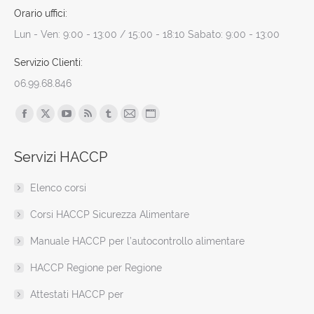
Orario uffici:
Lun - Ven: 9:00 - 13:00 / 15:00 - 18:10 Sabato: 9:00 - 13:00
Servizio Clienti:
06.99.68.846
Find us on:
Facebook
X
YouTube
Rss
Tumblr
Mail
Sito
page
page
page
page
page
page
web
Servizi HACCP
opens
opens
opens
opens
opens
opens
page
in
in
in
in
in
in
opens
Elenco corsi
new
new
new
new
new
new
in
window
window
window
window
window
window
new
Corsi HACCP Sicurezza Alimentare
window
Manuale HACCP per l’autocontrollo alimentare
HACCP Regione per Regione
Attestati HACCP per