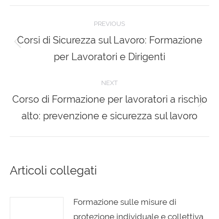
Facebook
X
Pinterest
LinkedIn
Post
PREVIOUS
navigation
Corsi di Sicurezza sul Lavoro: Formazione
Previous
per Lavoratori e Dirigenti
post:
NEXT
Corso di Formazione per lavoratori a rischio
Next
alto: prevenzione e sicurezza sul lavoro
post:
Articoli collegati
Formazione sulle misure di
protezione individuale e collettiva