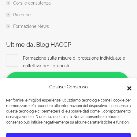
Corsi e consulenza
Ricerche
Formazione News
Ultime dal Blog HACCP
Formazione sulle misure di protezione individuale e
collettiva per i preposti
9 Agosto 2026
Gestisci Consenso
Unisciti alla nostra rete di partner per la tutela della
sicurezza sul lavoro corso formatore rspp datore
Per fornire le migliori esperienze, utilizziamo tecnologie come i cookie per
lavoratori rischio basso medio alto
memorizzare e/o accedere alle informazioni del dispositivo. Il consenso a
Salve!
9 Agosto 2026
queste tecnologie ci permetterà di elaborare dati come il comportamento
Come possiamo aiutarti?
di navigazione o ID unici su questo sito. Non acconsentire o ritirare il
consenso può influire negativamente su alcune caratteristiche e funzioni.
Corsi sicurezza sul lavoro: Protezione riguarda tutti in
azienda
Rispondiamo nei seguenti orari: