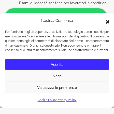
Esami di idoneità sanitaria per lavoratori in condizioni
di scarsa illuminazione
6 Agosto 2026
Gestisci Consenso
Nuove Normative: Corso Datore di Lavoro con Ruolo
Per fornire le migliori esperienze, utilizziamo tecnologie come i cookie per
di RSPP
memorizzare e/o accedere alle informazioni del dispositivo. Il consenso a
Salve!
6 Agosto 2026
queste tecnologie ci permetterà di elaborare dati come il comportamento
Come possiamo aiutarti?
di navigazione o ID unici su questo sito. Non acconsentire o ritirare il
consenso può influire negativamente su alcune caratteristiche e funzioni.
Corso di formazione sulla sicurezza nel settore delle
attività estrattive
Rispondiamo nei seguenti orari:
Accetta
Lunedì-Venerdì 09:00-18:00
6 Agosto 2026
Sabato 09:00-13:00
Nega
Visualizza le preferenze
Chat
© Tuttohaccp.com - 2019. Tutti i diritti riservati - P.IVA 10515651007 -
Cookie Policy
Privacy Policy
Mappa HTML
| Corsi HACCP a ROMA
PRINCIPALE