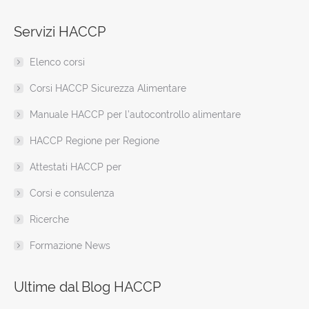
page
page
page
page
page
page
web
Servizi HACCP
opens
opens
opens
opens
opens
opens
page
in
in
in
in
in
in
opens
Elenco corsi
new
new
new
new
new
new
in
window
window
window
window
window
window
new
Corsi HACCP Sicurezza Alimentare
window
Manuale HACCP per l’autocontrollo alimentare
HACCP Regione per Regione
Attestati HACCP per
Corsi e consulenza
Ricerche
Formazione News
Ultime dal Blog HACCP