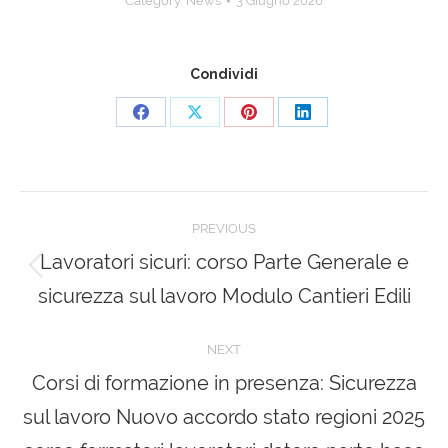
Category:
News
3 Giugno 2026
Condividi
Share
Share
Share
Share
on
on
on
on
Facebook
X
Pinterest
LinkedIn
Post
PREVIOUS
navigation
Lavoratori sicuri: corso Parte Generale e
Previous
sicurezza sul lavoro Modulo Cantieri Edili
post:
NEXT
Corsi di formazione in presenza: Sicurezza
sul lavoro Nuovo accordo stato regioni 2025