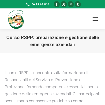
Facebook
X
Rss
Tumblr
06.99.68.846
page
page
page
page
opens
opens
opens
opens
in
in
in
in
new
new
new
new
window
window
window
window
Corso RSPP: preparazione e gestione delle
emergenze aziendali
Il corso RSPP si concentra sulla formazione di
Responsabili del Servizio di Prevenzione e
Protezione, fornendo competenze essenziali per la
gestione delle emergenze aziendali. Gli partecipanti
acquisiranno conoscenze pratiche su come