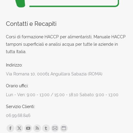
Contatti e Recapiti
Corsi di formazione HACCP per alimentaristi, Manuale HACCP
tamponi superficiali e analisi acqua per tutte le aziende in
tutta Italia.
Indirizzo:
Via Romana 10, 00061 Anguillara Sabazia (ROMA)
Orario uffici:
Lun - Ven: 9:00 - 13:00 / 15:00 - 18:10 Sabato: 9:00 - 13:00
Servizio Clienti:
06.99.68.846
Find us on:
Facebook
X
YouTube
Rss
Tumblr
Mail
Sito