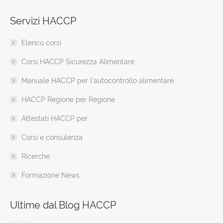
page
page
page
page
page
page
web
Servizi HACCP
opens
opens
opens
opens
opens
opens
page
in
in
in
in
in
in
opens
Elenco corsi
new
new
new
new
new
new
in
window
window
window
window
window
window
new
Corsi HACCP Sicurezza Alimentare
window
Manuale HACCP per l’autocontrollo alimentare
HACCP Regione per Regione
Attestati HACCP per
Corsi e consulenza
Ricerche
Formazione News
Ultime dal Blog HACCP