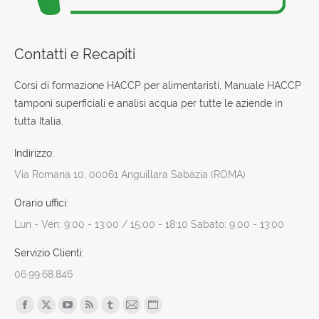
Contatti e Recapiti
Corsi di formazione HACCP per alimentaristi, Manuale HACCP
tamponi superficiali e analisi acqua per tutte le aziende in
tutta Italia.
Indirizzo:
Via Romana 10, 00061 Anguillara Sabazia (ROMA)
Orario uffici:
Lun - Ven: 9:00 - 13:00 / 15:00 - 18:10 Sabato: 9:00 - 13:00
Servizio Clienti:
06.99.68.846
Find us on:
Facebook
X
YouTube
Rss
Tumblr
Mail
Sito