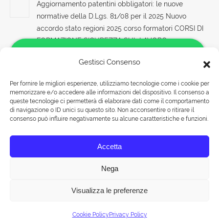
Aggiornamento patentini obbligatori: le nuove
normative della D.Lgs. 81/08 per il 2025 Nuovo
accordo stato regioni 2025 corso formatori CORSI DI
FORMAZIONE SICUREZZA SUL LAVORO
8 Agosto 2026
Gestisci Consenso
Corso di formazione online sulla sicurezza per
Per fornire le migliori esperienze, utilizziamo tecnologie come i cookie per
lavoratori esposti a radiazioni non ionizzanti
memorizzare e/o accedere alle informazioni del dispositivo. Il consenso a
Salve!
7 Agosto 2026
queste tecnologie ci permetterà di elaborare dati come il comportamento
Come possiamo aiutarti?
di navigazione o ID unici su questo sito. Non acconsentire o ritirare il
consenso può influire negativamente su alcune caratteristiche e funzioni.
Modulo Cantieri Edili Accordi Stato-Regioni:
formazione obbligatoria per la sicurezza 2025
Rispondiamo nei seguenti orari:
Accetta
Lunedì-Venerdì 09:00-18:00
7 Agosto 2026
Sabato 09:00-13:00
Nega
Visualizza le preferenze
Chat
© Tuttohaccp.com - 2019. Tutti i diritti riservati - P.IVA 10515651007 -
Cookie Policy
Privacy Policy