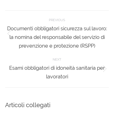
on
on
on
on
Facebook
X
Pinterest
LinkedIn
Post
PREVIOUS
navigation
Documenti obbligatori sicurezza sul lavoro:
la nomina del responsabile del servizio di
Previous
post:
prevenzione e protezione (RSPP)
NEXT
Esami obbligatori di idoneità sanitaria per
Next
lavoratori
post:
Articoli collegati