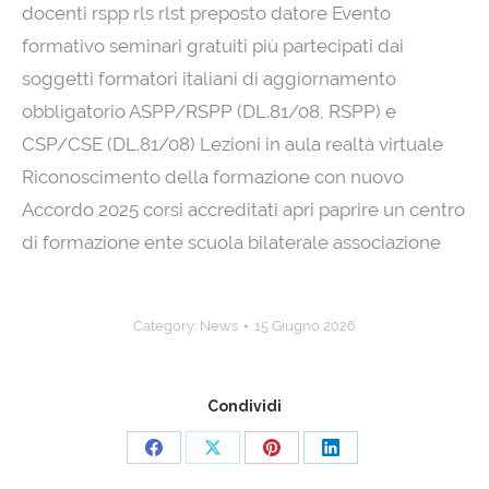
docenti rspp rls rlst preposto datore Evento
formativo seminari gratuiti più partecipati dai
soggetti formatori italiani di aggiornamento
obbligatorio ASPP/RSPP (DL.81/08, RSPP) e
CSP/CSE (DL.81/08) Lezioni in aula realtà virtuale
Riconoscimento della formazione con nuovo
Accordo 2025 corsi accreditati apri paprire un centro
di formazione ente scuola bilaterale associazione
Category:
News
15 Giugno 2026
Condividi
Share
Share
Share
Share