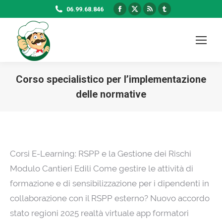
Facebook
X
Rss
Tumblr
06.99.68.846
page
page
page
page
opens
opens
opens
opens
in
in
in
in
new
new
new
new
window
window
window
window
Corso specialistico per l’implementazione
delle normative
Corsi E-Learning: RSPP e la Gestione dei Rischi
Modulo Cantieri Edili Come gestire le attività di
formazione e di sensibilizzazione per i dipendenti in
collaborazione con il RSPP esterno? Nuovo accordo
stato regioni 2025 realtà virtuale app formatori