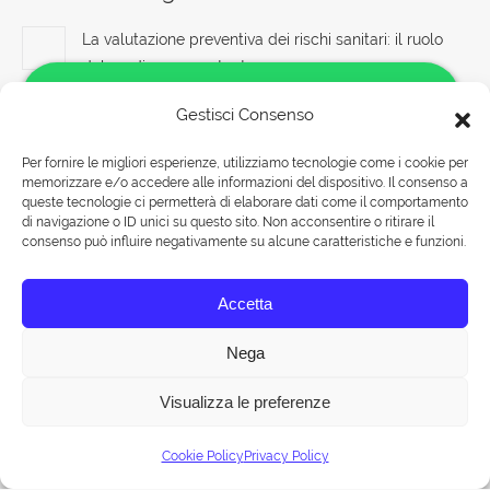
La valutazione preventiva dei rischi sanitari: il ruolo
del medico competente
7 Agosto 2026
Gestisci Consenso
Controllo della rumorosità e delle vibrazioni sul luogo
Per fornire le migliori esperienze, utilizziamo tecnologie come i cookie per
di lavoro
memorizzare e/o accedere alle informazioni del dispositivo. Il consenso a
Salve!
7 Agosto 2026
queste tecnologie ci permetterà di elaborare dati come il comportamento
Come possiamo aiutarti?
di navigazione o ID unici su questo sito. Non acconsentire o ritirare il
consenso può influire negativamente su alcune caratteristiche e funzioni.
Rispetto delle normative sulla sicurezza sul lavoro:
obblighi del datore di lavoro
Rispondiamo nei seguenti orari:
Accetta
Lunedì-Venerdì 09:00-18:00
7 Agosto 2026
Sabato 09:00-13:00
Nega
Visualizza le preferenze
Chat
© Tuttohaccp.com - 2019. Tutti i diritti riservati - P.IVA 10515651007 -
Cookie Policy
Privacy Policy
Mappa HTML
| Corsi HACCP a ROMA