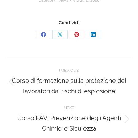
Category:
News
4 Giugno 2026
Condividi
Share
Share
Share
Share
on
on
on
on
Facebook
X
Pinterest
LinkedIn
Post
PREVIOUS
navigation
Corso di formazione sulla protezione dei
Previous
lavoratori dai rischi di esplosione
post:
NEXT
Corso PAV: Prevenzione degli Agenti
Next
Chimici e Sicurezza
post: