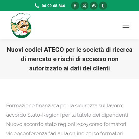
Facebook
X
Rss
Tumblr
06.99.68.846
page
page
page
page
opens
opens
opens
opens
in
in
in
in
new
new
new
new
window
window
window
window
Nuovi codici ATECO per le società di ricerca
di mercato e rischi di accesso non
autorizzato ai dati dei clienti
Formazione finanziata per la sicurezza sul lavoro:
accordo Stato-Regioni per la tutela dei dipendenti
Nuovo accordo stato regioni 2025 corso formatori
videoconferenza fad aula online corso formatori