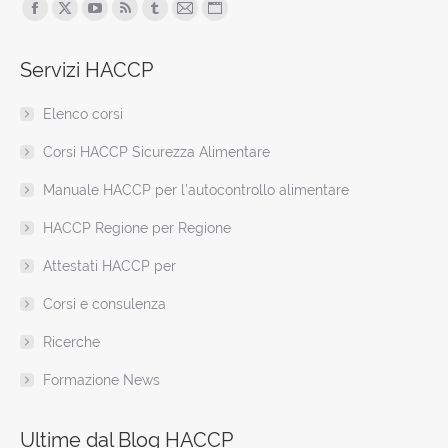
Find us on:
Facebook
X
YouTube
Rss
Tumblr
Mail
Sito
page
page
page
page
page
page
web
Servizi HACCP
opens
opens
opens
opens
opens
opens
page
in
in
in
in
in
in
opens
Elenco corsi
new
new
new
new
new
new
in
window
window
window
window
window
window
new
Corsi HACCP Sicurezza Alimentare
window
Manuale HACCP per l’autocontrollo alimentare
HACCP Regione per Regione
Attestati HACCP per
Corsi e consulenza
Ricerche
Formazione News
Ultime dal Blog HACCP