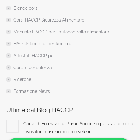
in
in
in
in
in
in
opens
Elenco corsi
new
new
new
new
new
new
in
window
window
window
window
window
window
new
Corsi HACCP Sicurezza Alimentare
window
Manuale HACCP per l’autocontrollo alimentare
HACCP Regione per Regione
Attestati HACCP per
Corsi e consulenza
Ricerche
Formazione News
Ultime dal Blog HACCP
Corso di Formazione Primo Soccorso per aziende con
lavoratori a rischio acido e veleni