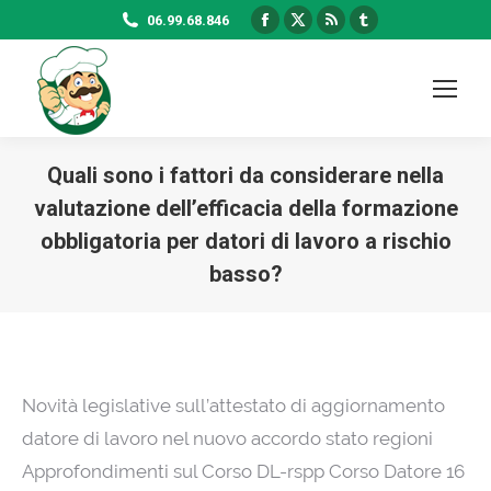
Facebook
X
Rss
Tumblr
06.99.68.846
page
page
page
page
opens
opens
opens
opens
in
in
in
in
new
new
new
new
window
window
window
window
Quali sono i fattori da considerare nella
valutazione dell’efficacia della formazione
obbligatoria per datori di lavoro a rischio
basso?
Novità legislative sull’attestato di aggiornamento
datore di lavoro nel nuovo accordo stato regioni
Approfondimenti sul Corso DL-rspp Corso Datore 16