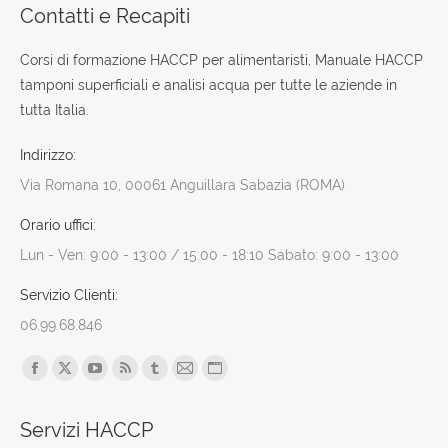
Contatti e Recapiti
Corsi di formazione HACCP per alimentaristi, Manuale HACCP
tamponi superficiali e analisi acqua per tutte le aziende in
tutta Italia.
Indirizzo:
Via Romana 10, 00061 Anguillara Sabazia (ROMA)
Orario uffici:
Lun - Ven: 9:00 - 13:00 / 15:00 - 18:10 Sabato: 9:00 - 13:00
Servizio Clienti:
06.99.68.846
Find us on:
Facebook
X
YouTube
Rss
Tumblr
Mail
Sito
page
page
page
page
page
page
web
Servizi HACCP
opens
opens
opens
opens
opens
opens
page