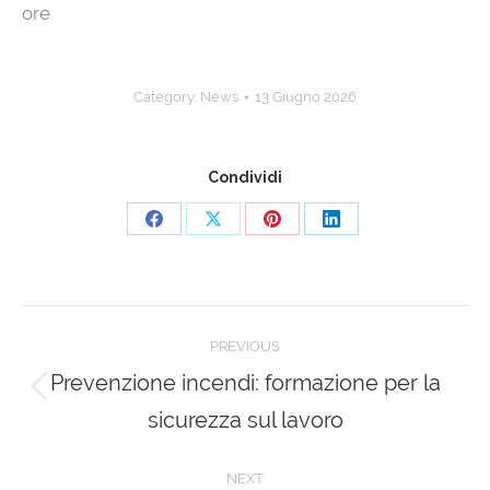
ore
Category:
News
13 Giugno 2026
Condividi
Share
Share
Share
Share
on
on
on
on
Facebook
X
Pinterest
LinkedIn
Post
PREVIOUS
navigation
Prevenzione incendi: formazione per la
Previous
sicurezza sul lavoro
post:
NEXT