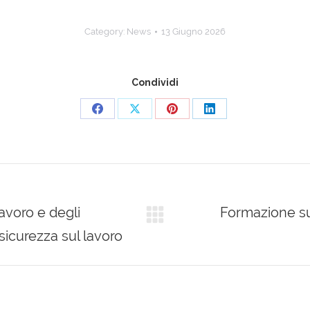
Category:
News
13 Giugno 2026
Condividi
Share
Share
Share
Share
on
on
on
on
Facebook
X
Pinterest
LinkedIn
avoro e degli
Formazione sui
Next
sicurezza sul lavoro
post: