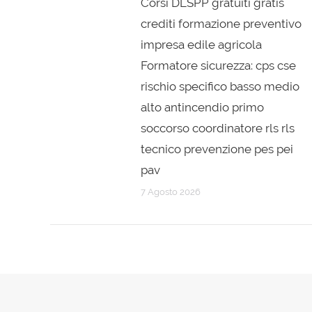
Corsi DLSPP gratuiti gratis
crediti formazione preventivo
impresa edile agricola
Formatore sicurezza: cps cse
rischio specifico basso medio
alto antincendio primo
soccorso coordinatore rls rls
tecnico prevenzione pes pei
pav
7 Agosto 2026