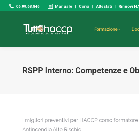
06.99.68.846
Manuale
|
Corsi
|
Attestati
|
Rinnovi 
Formazione
Doc
RSPP Interno: Competenze e Obbl
I migliori preventivi per HACCP corso formatore
Antincendio Alto Rischio