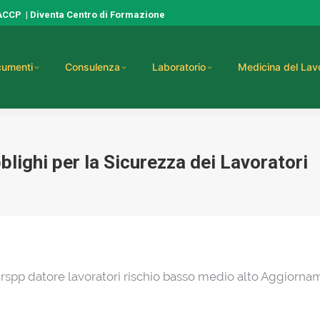
HACCP
|
Diventa Centro di Formazione
umenti
Consulenza
Laboratorio
Medicina del Lav
ighi per la Sicurezza dei Lavoratori
 rspp datore lavoratori rischio basso medio alto Aggiorn