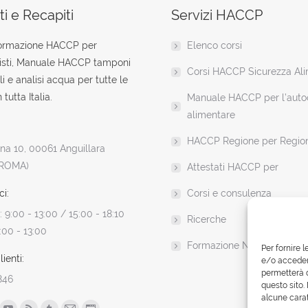
i e Recapiti
Servizi HACCP
formazione HACCP per
Elenco corsi
isti, Manuale HACCP tamponi
Corsi HACCP Sicurezza Al
li e analisi acqua per tutte le
 tutta Italia.
Manuale HACCP per l’autoc
alimentare
HACCP Regione per Regio
a 10, 00061 Anguillara
(ROMA)
Attestati HACCP per
ci:
Corsi e consulenza
 9:00 - 13:00 / 15:00 - 18:10
Ricerche
:00 - 13:00
Formazione News
Per fornire 
ienti:
e/o accedere
permetterà d
846
questo sito.
alcune carat
n: