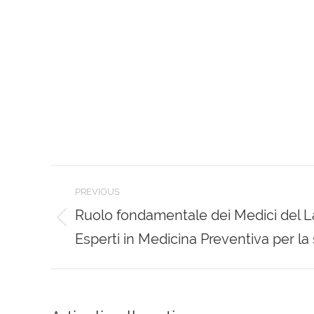
Post
PREVIOUS
navigation
Ruolo fondamentale dei Medici del L
Previous
Esperti in Medicina Preventiva per la 
post: