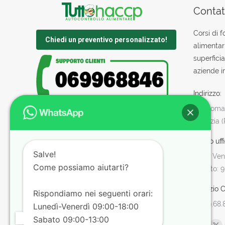
Contatt
Corsi di 
Chiedi un preventivo personalizzato!
alimentar
superficia
aziende in
Indirizzo:
Via Roman
Sabazia 
Orario uffi
Salve!
Lun - Ven:
Come possiamo aiutarti?
Sabato: 9
Servizio Cl
Rispondiamo nei seguenti orari:
06.99.68.
Lunedì-Venerdì 09:00-18:00
Sabato 09:00-13:00
Find us o