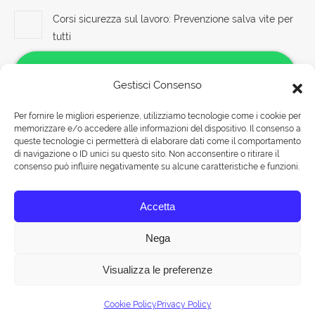
Corsi sicurezza sul lavoro: Prevenzione salva vite per
tutti
10 Agosto 2026
Gestisci Consenso
Datore di lavoro RSPP: formazione e aggiornamento
per garantire la sicurezza corso formatore rspp
Per fornire le migliori esperienze, utilizziamo tecnologie come i cookie per
datore lavoratori rischio basso medio alto
memorizzare e/o accedere alle informazioni del dispositivo. Il consenso a
Salve!
10 Agosto 2026
queste tecnologie ci permetterà di elaborare dati come il comportamento
Come possiamo aiutarti?
di navigazione o ID unici su questo sito. Non acconsentire o ritirare il
consenso può influire negativamente su alcune caratteristiche e funzioni.
Corso DATORE di Lavoro: Sicurezza sul Lavoro e
Responsabilità
Rispondiamo nei seguenti orari:
Accetta
Lunedì-Venerdì 09:00-18:00
10 Agosto 2026
Sabato 09:00-13:00
Nega
Visualizza le preferenze
Chat
© Tuttohaccp.com - 2019. Tutti i diritti riservati - P.IVA 10515651007 -
Cookie Policy
Privacy Policy
Mappa HTML
| Corsi HACCP a ROMA