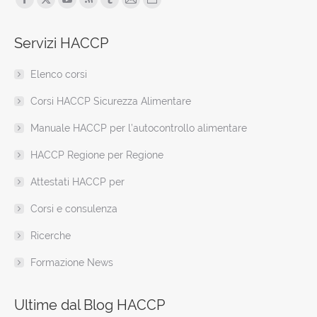
Facebook
X
YouTube
Rss
Tumblr
Mail
Sito
page
page
page
page
page
page
web
Servizi HACCP
opens
opens
opens
opens
opens
opens
page
in
in
in
in
in
in
opens
Elenco corsi
new
new
new
new
new
new
in
window
window
window
window
window
window
new
Corsi HACCP Sicurezza Alimentare
window
Manuale HACCP per l’autocontrollo alimentare
HACCP Regione per Regione
Attestati HACCP per
Corsi e consulenza
Ricerche
Formazione News
Ultime dal Blog HACCP