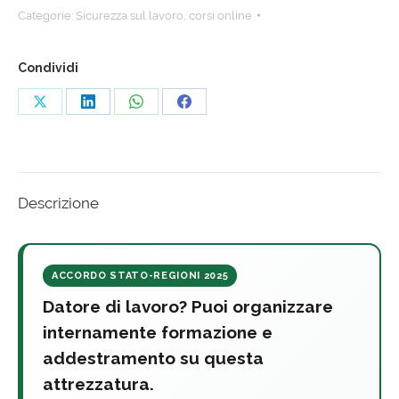
Categorie:
Sicurezza sul lavoro
,
corsi online
Condividi
Share
Share
Share
Share
on
on
on
on
X
LinkedIn
WhatsApp
Facebook
Descrizione
ACCORDO STATO-REGIONI 2025
Datore di lavoro? Puoi organizzare
internamente formazione e
addestramento su questa
attrezzatura.