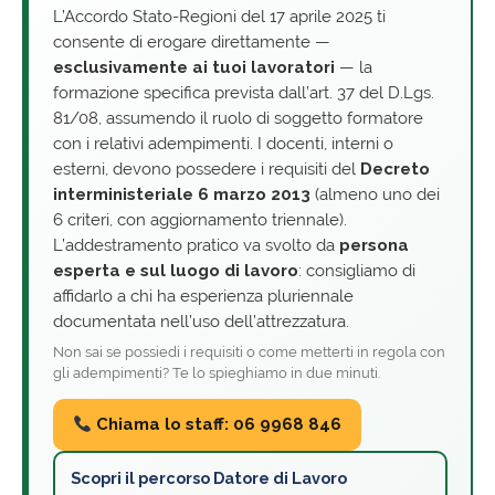
L’Accordo Stato-Regioni del 17 aprile 2025 ti
consente di erogare direttamente —
esclusivamente ai tuoi lavoratori
— la
formazione specifica prevista dall’art. 37 del D.Lgs.
81/08, assumendo il ruolo di soggetto formatore
con i relativi adempimenti. I docenti, interni o
esterni, devono possedere i requisiti del
Decreto
interministeriale 6 marzo 2013
(almeno uno dei
6 criteri, con aggiornamento triennale).
L’addestramento pratico va svolto da
persona
esperta e sul luogo di lavoro
: consigliamo di
affidarlo a chi ha esperienza pluriennale
documentata nell’uso dell’attrezzatura.
Non sai se possiedi i requisiti o come metterti in regola con
gli adempimenti? Te lo spieghiamo in due minuti.
Chiama lo staff: 06 9968 846
Scopri il percorso Datore di Lavoro