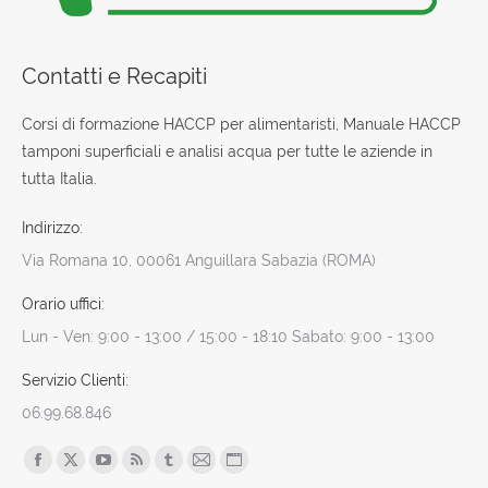
Contatti e Recapiti
Corsi di formazione HACCP per alimentaristi, Manuale HACCP
tamponi superficiali e analisi acqua per tutte le aziende in
tutta Italia.
Indirizzo:
Via Romana 10, 00061 Anguillara Sabazia (ROMA)
Orario uffici:
Lun - Ven: 9:00 - 13:00 / 15:00 - 18:10 Sabato: 9:00 - 13:00
Servizio Clienti:
06.99.68.846
Find us on:
Facebook
X
YouTube
Rss
Tumblr
Mail
Sito