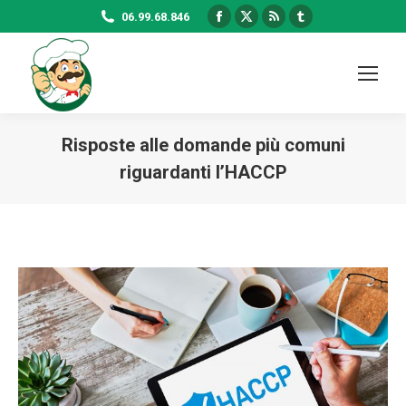
Facebook
X
Rss
Tumblr
06.99.68.846
page
page
page
page
opens
opens
opens
opens
in
in
in
in
new
new
new
new
window
window
window
window
Risposte alle domande più comuni
riguardanti l’HACCP