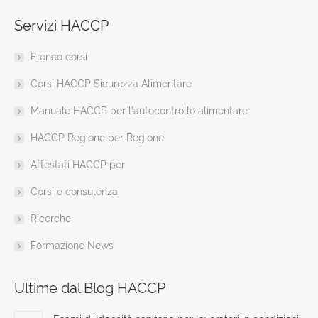
page
page
page
page
page
page
web
Servizi HACCP
opens
opens
opens
opens
opens
opens
page
in
in
in
in
in
in
opens
Elenco corsi
new
new
new
new
new
new
in
window
window
window
window
window
window
new
Corsi HACCP Sicurezza Alimentare
window
Manuale HACCP per l’autocontrollo alimentare
HACCP Regione per Regione
Attestati HACCP per
Corsi e consulenza
Ricerche
Formazione News
Ultime dal Blog HACCP