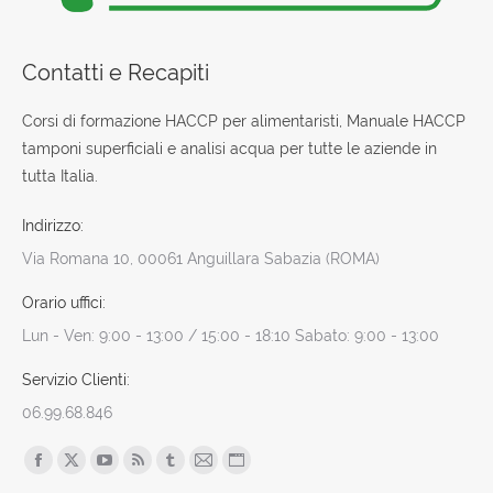
Contatti e Recapiti
Corsi di formazione HACCP per alimentaristi, Manuale HACCP
tamponi superficiali e analisi acqua per tutte le aziende in
tutta Italia.
Indirizzo:
Via Romana 10, 00061 Anguillara Sabazia (ROMA)
Orario uffici:
Lun - Ven: 9:00 - 13:00 / 15:00 - 18:10 Sabato: 9:00 - 13:00
Servizio Clienti:
06.99.68.846
Find us on:
Facebook
X
YouTube
Rss
Tumblr
Mail
Sito