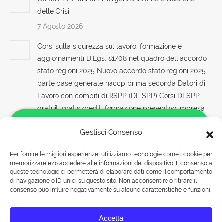
delle Crisi
7 Agosto 2026
Corsi sulla sicurezza sul lavoro: formazione e
aggiornamenti D.Lgs. 81/08 nel quadro dell’accordo
stato regioni 2025 Nuovo accordo stato regioni 2025
parte base generale haccp prima seconda Datori di
Lavoro con compiti di RSPP (DL SPP) Corsi DLSPP
gratuiti gratis crediti formazione preventivo impresa
edile agricola Formatore sicurezza: cps cse rischi
Gestisci Consenso
specifici basso medio alto antincendio primo
soccorso coordinatore rls rls tecnico prevenzione pes
Per fornire le migliori esperienze, utilizziamo tecnologie come i cookie per
pei pav
memorizzare e/o accedere alle informazioni del dispositivo. Il consenso a
Salve!
queste tecnologie ci permetterà di elaborare dati come il comportamento
7 Agosto 2026
Come possiamo aiutarti?
di navigazione o ID unici su questo sito. Non acconsentire o ritirare il
consenso può influire negativamente su alcune caratteristiche e funzioni.
Corso avanzato RSPP sulla sicurezza in ambienti di
Rispondiamo nei seguenti orari:
lavoro remoti
Accetta
Lunedì-Venerdì 09:00-18:00
7 Agosto 2026