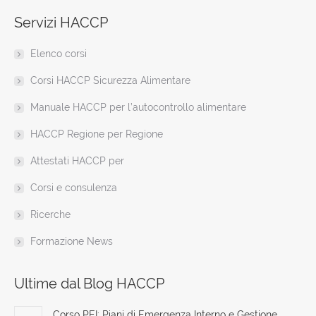
page
page
page
page
page
page
web
Servizi HACCP
opens
opens
opens
opens
opens
opens
page
in
in
in
in
in
in
opens
Elenco corsi
new
new
new
new
new
new
in
window
window
window
window
window
window
new
Corsi HACCP Sicurezza Alimentare
window
Manuale HACCP per l’autocontrollo alimentare
HACCP Regione per Regione
Attestati HACCP per
Corsi e consulenza
Ricerche
Formazione News
Ultime dal Blog HACCP
Corso PEI: Piani di Emergenza Interno e Gestione