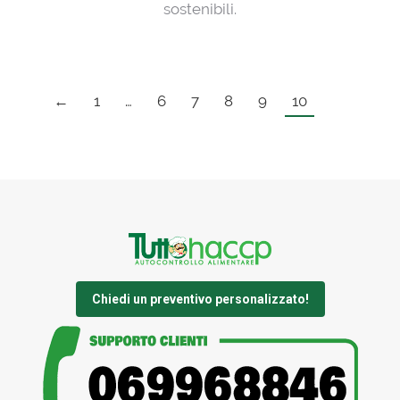
sostenibili.
←
1
…
6
7
8
9
10
Chiedi un preventivo personalizzato!