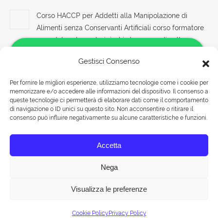
Corso HACCP per Addetti alla Manipolazione di
Alimenti senza Conservanti Artificiali corso formatore
rspp datore lavoratori rischio basso medio alto
8 Agosto 2026
Gestisci Consenso
Corso Sicurezza sul Lavoro Edilizia Costruzione:
Per fornire le migliori esperienze, utilizziamo tecnologie come i cookie per
Gestione dei Rischi e Sicurezza nei Lavori Edili di
memorizzare e/o accedere alle informazioni del dispositivo. Il consenso a
Salve!
Costruzione
queste tecnologie ci permetterà di elaborare dati come il comportamento
Come possiamo aiutarti?
di navigazione o ID unici su questo sito. Non acconsentire o ritirare il
8 Agosto 2026
consenso può influire negativamente su alcune caratteristiche e funzioni.
Documento di attuazione dei piani di sicurezza
Rispondiamo nei seguenti orari:
Accetta
Lunedì-Venerdì 09:00-18:00
8 Agosto 2026
Sabato 09:00-13:00
Nega
Visualizza le preferenze
Chat
© Tuttohaccp.com - 2019. Tutti i diritti riservati - P.IVA 10515651007 -
Cookie Policy
Privacy Policy