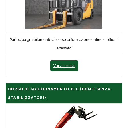
Partecipa gratuitamente al corso di formazione online e ottieni
l’attestato!
Vai al corso
CORSO DI AGGIORNAMENTO PLE (CON E SENZA
STABILIZZATORI)