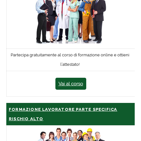
Partecipa gratuitamente al corso di formazione online e ottieni
l’attestato!
Vai al corso
FORMAZIONE LAVORATORE PARTE SPECIFICA
RISCHIO ALTO