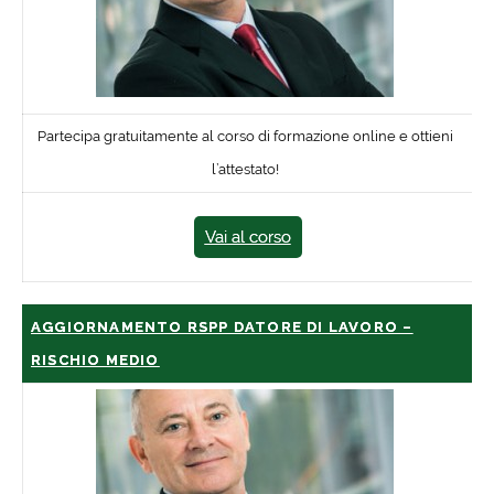
Partecipa gratuitamente al corso di formazione online e ottieni
l’attestato!
Vai al corso
AGGIORNAMENTO RSPP DATORE DI LAVORO –
RISCHIO MEDIO