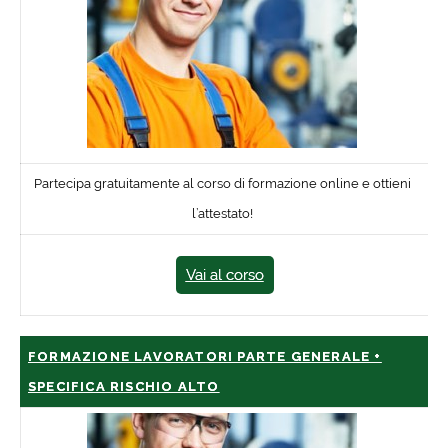
Partecipa gratuitamente al corso di formazione online e ottieni
l’attestato!
Vai al corso
FORMAZIONE LAVORATORI PARTE GENERALE +
SPECIFICA RISCHIO ALTO