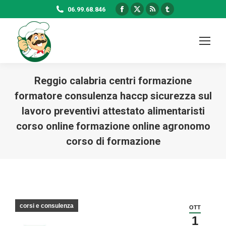
Facebook
X
Rss
Tumblr
06.99.68.846
page
page
page
page
opens
opens
opens
opens
in
in
in
in
new
new
new
new
window
window
window
window
Reggio calabria centri formazione
formatore consulenza haccp sicurezza sul
lavoro preventivi attestato alimentaristi
corso online formazione online agronomo
corso di formazione
corsi e consulenza
OTT
1