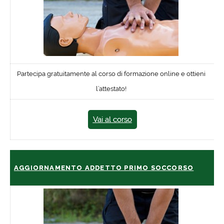
Partecipa gratuitamente al corso di formazione online e ottieni
l’attestato!
Vai al corso
AGGIORNAMENTO ADDETTO PRIMO SOCCORSO