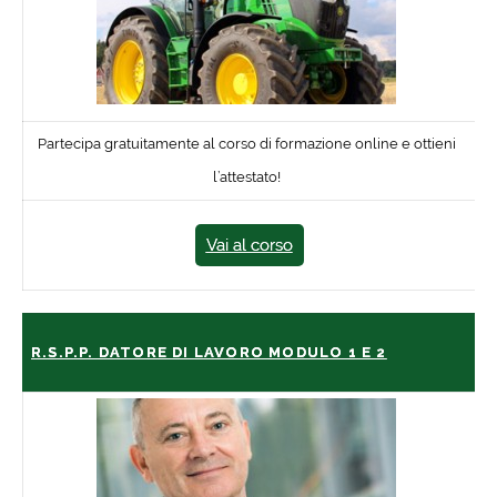
Partecipa gratuitamente al corso di formazione online e ottieni
l’attestato!
Vai al corso
R.S.P.P. DATORE DI LAVORO MODULO 1 E 2