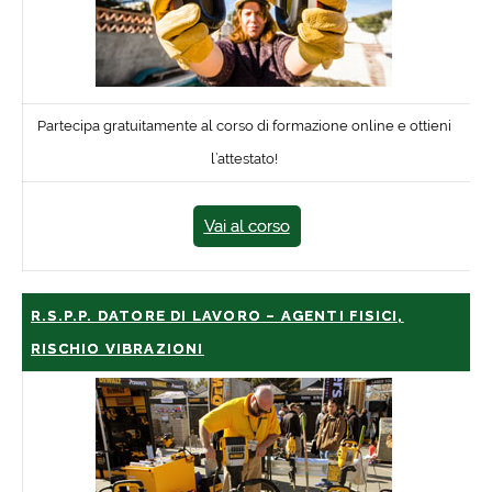
Partecipa gratuitamente al corso di formazione online e ottieni
l’attestato!
Vai al corso
R.S.P.P. DATORE DI LAVORO – AGENTI FISICI,
RISCHIO VIBRAZIONI