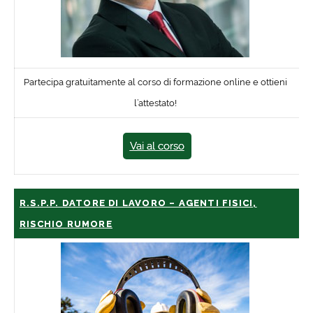
Partecipa gratuitamente al corso di formazione online e ottieni
l’attestato!
Vai al corso
R.S.P.P. DATORE DI LAVORO – AGENTI FISICI,
RISCHIO RUMORE