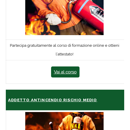
Partecipa gratuitamente al corso di formazione online e ottieni
l’attestato!
Vai al corso
ADDETTO ANTINCENDIO RISCHIO MEDIO