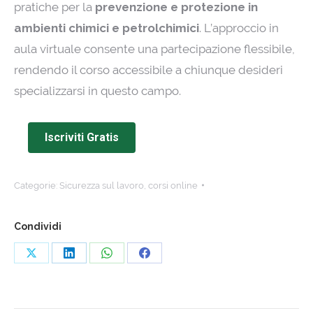
pratiche per la
prevenzione e protezione in
ambienti chimici e petrolchimici
. L’approccio in
aula virtuale consente una partecipazione flessibile,
rendendo il corso accessibile a chiunque desideri
specializzarsi in questo campo.
Iscriviti Gratis
Categorie:
Sicurezza sul lavoro
,
corsi online
Condividi
Share
Share
Share
Share
on
on
on
on
X
LinkedIn
WhatsApp
Facebook