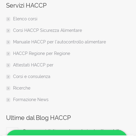
Servizi HACCP
opens
opens
opens
opens
opens
opens
page
in
in
in
in
in
in
opens
Elenco corsi
new
new
new
new
new
new
in
window
window
window
window
window
window
new
Corsi HACCP Sicurezza Alimentare
window
Manuale HACCP per l’autocontrollo alimentare
HACCP Regione per Regione
Attestati HACCP per
Corsi e consulenza
Ricerche
Formazione News
Ultime dal Blog HACCP
Corso specialistico per lavoratori nel settore delle