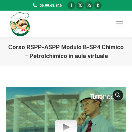
Facebook
X
Rss
Tumblr
06.99.68.846
page
page
page
page
opens
opens
opens
opens
in
in
in
in
new
new
new
new
window
window
window
window
Corso RSPP-ASPP Modulo B-SP4 Chimico
– Petrolchimico in aula virtuale