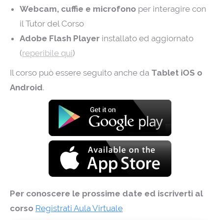
Webcam, cuffie e microfono
per interagire con
il Tutor del Corso
Adobe Flash Player
installato ed aggiornato
(
reperibile qui
)
Il corso può essere seguito anche da
Tablet iOS o
Android
.
Per conoscere le prossime date ed iscriverti al
corso
Registrati Aula Virtuale