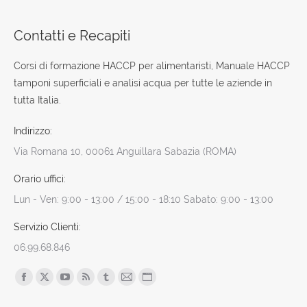
Contatti e Recapiti
Corsi di formazione HACCP per alimentaristi, Manuale HACCP
tamponi superficiali e analisi acqua per tutte le aziende in
tutta Italia.
Indirizzo:
Via Romana 10, 00061 Anguillara Sabazia (ROMA)
Orario uffici:
Lun - Ven: 9:00 - 13:00 / 15:00 - 18:10 Sabato: 9:00 - 13:00
Servizio Clienti:
06.99.68.846
Find us on:
Facebook
X
YouTube
Rss
Tumblr
Mail
Sito
page
page
page
page
page
page
web