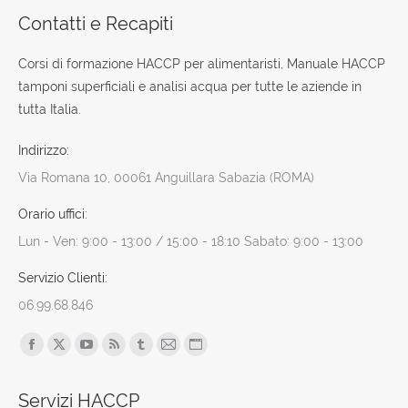
Contatti e Recapiti
Corsi di formazione HACCP per alimentaristi, Manuale HACCP
tamponi superficiali e analisi acqua per tutte le aziende in
tutta Italia.
Indirizzo:
Via Romana 10, 00061 Anguillara Sabazia (ROMA)
Orario uffici:
Lun - Ven: 9:00 - 13:00 / 15:00 - 18:10 Sabato: 9:00 - 13:00
Servizio Clienti:
06.99.68.846
Find us on:
Facebook
X
YouTube
Rss
Tumblr
Mail
Sito
page
page
page
page
page
page
web
Servizi HACCP
opens
opens
opens
opens
opens
opens
page