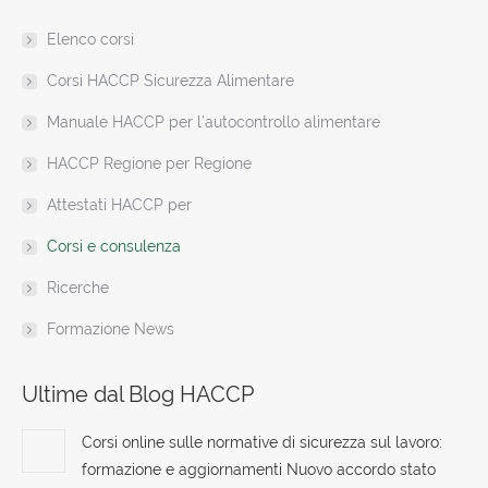
in
in
in
in
in
in
opens
Elenco corsi
new
new
new
new
new
new
in
window
window
window
window
window
window
new
Corsi HACCP Sicurezza Alimentare
window
Manuale HACCP per l’autocontrollo alimentare
HACCP Regione per Regione
Attestati HACCP per
Corsi e consulenza
Ricerche
Formazione News
Ultime dal Blog HACCP
Corsi online sulle normative di sicurezza sul lavoro:
formazione e aggiornamenti Nuovo accordo stato