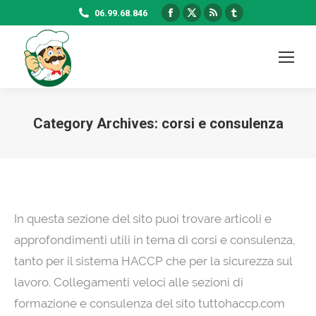
Facebook
X
Rss
Tumblr
06.99.68.846
page
page
page
page
opens
opens
opens
opens
in
in
in
in
new
new
new
new
window
window
window
window
Category Archives:
corsi e consulenza
In questa sezione del sito puoi trovare articoli e
approfondimenti utili in tema di corsi e consulenza,
tanto per il sistema HACCP che per la sicurezza sul
lavoro. Collegamenti veloci alle sezioni di
formazione e consulenza del sito tuttohaccp.com