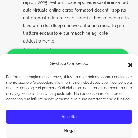
regioni 2025 realta virtuale app videoconferenza fad
aula virtuale online corso formatori docenti rspp rls
rlst preposto datore rischi specifici basso medio alto
lavoratori ddl dlspp rinnovo patentino muletto gru
trattore escavatore ple macchine agricole
addestramento
8 Agosto 2026
Formazione online per RSPP datori di lavoro:
Gestisci Consenso
sicurezza aziendale a portata di click
Per fornire le migliori esperienze, utilizziamo tecnologie come i cookie per
8 Agosto 2026
memorizzare e/o accedere alle informazioni del dispositivo. Il consenso a
Salve!
queste tecnologie ci permetterà di elaborare dati come il comportamento
Sicurezza sul lavoro 2026: le ultime novità e
Come possiamo aiutarti?
di navigazione o ID unici su questo sito. Non acconsentire o ritirare il
consenso può influire negativamente su alcune caratteristiche e funzioni.
aggiornamenti
Rispondiamo nei seguenti orari:
8 Agosto 2026
Accetta
Lunedì-Venerdì 09:00-18:00
Sabato 09:00-13:00
Nega