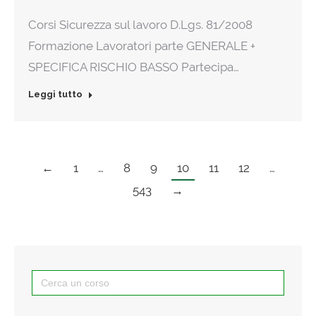
Corsi Sicurezza sul lavoro D.Lgs. 81/2008
Formazione Lavoratori parte GENERALE +
SPECIFICA RISCHIO BASSO Partecipa…
Leggi tutto
←
1
…
8
9
10
11
12
…
543
→
Search
for: