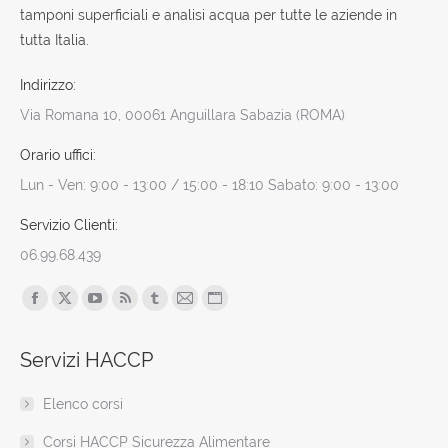
tamponi superficiali e analisi acqua per tutte le aziende in
tutta Italia.
Indirizzo:
Via Romana 10, 00061 Anguillara Sabazia (ROMA)
Orario uffici:
Lun - Ven: 9:00 - 13:00 / 15:00 - 18:10 Sabato: 9:00 - 13:00
Servizio Clienti:
06.99.68.439
Find us on:
Facebook
X
YouTube
Rss
Tumblr
Mail
Sito
page
page
page
page
page
page
web
Servizi HACCP
opens
opens
opens
opens
opens
opens
page
in
in
in
in
in
in
opens
Elenco corsi
new
new
new
new
new
new
in
window
window
window
window
window
window
new
Corsi HACCP Sicurezza Alimentare