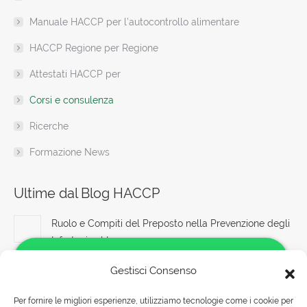
window
Manuale HACCP per l’autocontrollo alimentare
HACCP Regione per Regione
Attestati HACCP per
Corsi e consulenza
Ricerche
Formazione News
Ultime dal Blog HACCP
Ruolo e Compiti del Preposto nella Prevenzione degli
Infortuni sul Lavoro
6 Agosto 2026
Gestisci Consenso
Sicurezza e benessere dei lavoratori: obiettivi e
Per fornire le migliori esperienze, utilizziamo tecnologie come i cookie per
strategie per un ambiente sicuro