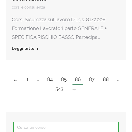
corsi e consulenza
Corsi Sicurezza sul lavoro D.Lgs. 81/2008
Formazione Lavoratori parte GENERALE +
SPECIFICA RISCHIO BASSO Partecipa…
Leggi tutto
←
1
…
84
85
86
87
88
…
543
→
Search
for: