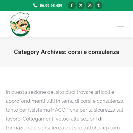
Facebook
X
Rss
Tumblr
06.99.68.439
page
page
page
page
opens
opens
opens
opens
in
in
in
in
new
new
new
new
window
window
window
window
Category Archives:
corsi e consulenza
In questa sezione del sito puoi trovare articoli e
approfondimenti utili in tema di corsi e consulenza,
tanto per il sistema HACCP che per la sicurezza sul
lavoro. Collegamenti veloci alle sezioni di
formazione e consulenza del sito tuttohaccp.com