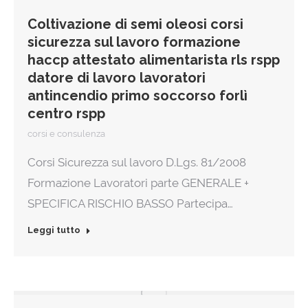
Coltivazione di semi oleosi corsi
sicurezza sul lavoro formazione
haccp attestato alimentarista rls rspp
datore di lavoro lavoratori
antincendio primo soccorso forlì
centro rspp
corsi e consulenza
Corsi Sicurezza sul lavoro D.Lgs. 81/2008
Formazione Lavoratori parte GENERALE +
SPECIFICA RISCHIO BASSO Partecipa…
Leggi tutto