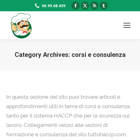
Facebook
X
Rss
Tumblr
06.99.68.439
page
page
page
page
opens
opens
opens
opens
in
in
in
in
new
new
new
new
window
window
window
window
Category Archives:
corsi e consulenza
In questa sezione del sito puoi trovare articoli e
approfondimenti utili in tema di corsi e consulenza,
tanto per il sistema HACCP che per la sicurezza sul
lavoro. Collegamenti veloci alle sezioni di
formazione e consulenza del sito tuttohaccp.com