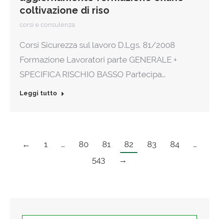
coltivazione di riso
corsi e consulenza
Corsi Sicurezza sul lavoro D.Lgs. 81/2008
Formazione Lavoratori parte GENERALE +
SPECIFICA RISCHIO BASSO Partecipa…
Leggi tutto
←
1
…
80
81
82
83
84
…
543
→
Search