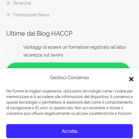
Ricerche
Formazione News
Ultime dal Blog HACCP
Vantaggi di essere un formatore registrato all’albo
sicurezza sul lavoro
6 Agosto 2026
Ruolo e Compiti del Preposto nella Prevenzione degli
Gestisci Consenso
Infortuni sul Lavoro
Per fornire le migliori esperienze, utilizziamo tecnologie come i cookie per
6 Agosto 2026
memorizzare e/o accedere alle informazioni del dispositivo. Il consenso a
Salve!
queste tecnologie ci permetterà di elaborare dati come il comportamento
Sicurezza e benessere dei lavoratori: obiettivi e
Come possiamo aiutarti?
di navigazione o ID unici su questo sito. Non acconsentire o ritirare il
strategie per un ambiente sicuro
consenso può influire negativamente su alcune caratteristiche e funzioni.
Rispondiamo nei seguenti orari:
6 Agosto 2026
Accetta
Lunedì-Venerdì 09:00-18:00