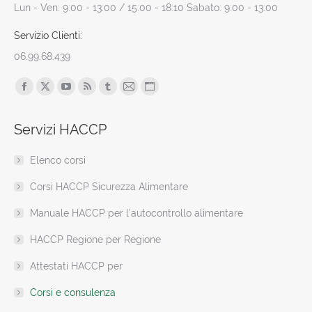
Lun - Ven: 9:00 - 13:00 / 15:00 - 18:10 Sabato: 9:00 - 13:00
Servizio Clienti:
06.99.68.439
Find us on:
Facebook
X
YouTube
Rss
Tumblr
Mail
Sito
page
page
page
page
page
page
web
Servizi HACCP
opens
opens
opens
opens
opens
opens
page
in
in
in
in
in
in
opens
Elenco corsi
new
new
new
new
new
new
in
window
window
window
window
window
window
new
Corsi HACCP Sicurezza Alimentare
window
Manuale HACCP per l’autocontrollo alimentare
HACCP Regione per Regione
Attestati HACCP per
Corsi e consulenza