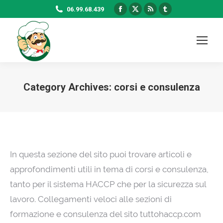
Facebook
X
Rss
Tumblr
06.99.68.439
page
page
page
page
opens
opens
opens
opens
in
in
in
in
new
new
new
new
window
window
window
window
Category Archives:
corsi e consulenza
In questa sezione del sito puoi trovare articoli e
approfondimenti utili in tema di corsi e consulenza,
tanto per il sistema HACCP che per la sicurezza sul
lavoro. Collegamenti veloci alle sezioni di
formazione e consulenza del sito tuttohaccp.com