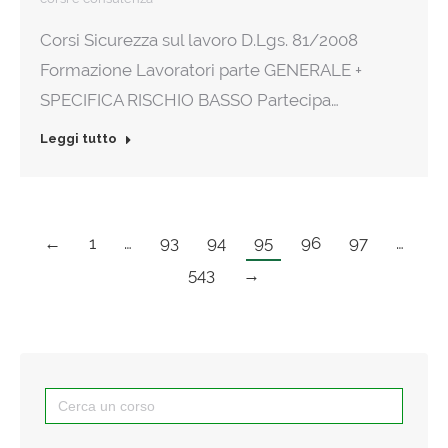
Corsi Sicurezza sul lavoro D.Lgs. 81/2008
Formazione Lavoratori parte GENERALE +
SPECIFICA RISCHIO BASSO Partecipa…
Leggi tutto
←
1
…
93
94
95
96
97
…
543
→
Search
for: