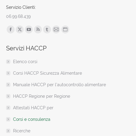
Servizio Clienti:
06.99.68.439
Find us on:
Facebook
X
YouTube
Rss
Tumblr
Mail
Sito
page
page
page
page
page
page
web
Servizi HACCP
opens
opens
opens
opens
opens
opens
page
in
in
in
in
in
in
opens
Elenco corsi
new
new
new
new
new
new
in
window
window
window
window
window
window
new
Corsi HACCP Sicurezza Alimentare
window
Manuale HACCP per l’autocontrollo alimentare
HACCP Regione per Regione
Attestati HACCP per
Corsi e consulenza
Ricerche