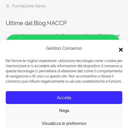
Formazione News
Ultime dal Blog HACCP
Aggiornamento sulla Sicurezza nei Lavori Subacquei
6 Agosto 2026
Gestisci Consenso
Corsi di prevenzione sul lavoro: le nuove direttive
Per fornire le migliori esperienze, utilizziamo tecnologie come i cookie per
formative
memorizzare e/o accedere alle informazioni del dispositivo. Il consenso a
Salve!
6 Agosto 2026
queste tecnologie ci permetterà di elaborare dati come il comportamento
Come possiamo aiutarti?
di navigazione o ID unici su questo sito. Non acconsentire o ritirare il
consenso può influire negativamente su alcune caratteristiche e funzioni.
Il ruolo del medico competente nell’valutazione
dell’idoneità sanitaria dei lavoratori
Rispondiamo nei seguenti orari:
Accetta
Lunedì-Venerdì 09:00-18:00
6 Agosto 2026
Sabato 09:00-13:00
Nega
Visualizza le preferenze