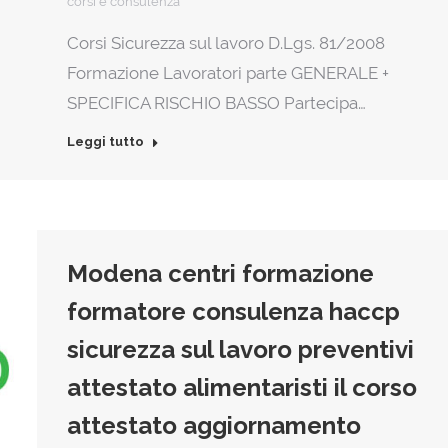
corsi e consulenza
Corsi Sicurezza sul lavoro D.Lgs. 81/2008
Formazione Lavoratori parte GENERALE +
SPECIFICA RISCHIO BASSO Partecipa…
Leggi tutto
Modena centri formazione
formatore consulenza haccp
sicurezza sul lavoro preventivi
attestato alimentaristi il corso
attestato aggiornamento