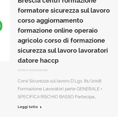
Brescia centri formazione
formatore sicurezza sul lavoro
corso aggiornamento
formazione online operaio
agricolo corso di formazione
sicurezza sul lavoro lavoratori
datore haccp
corsi e consulenza
Corsi Sicurezza sul lavoro D.Lgs. 81/2008
Formazione Lavoratori parte GENERALE +
SPECIFICA RISCHIO BASSO Partecipa…
Leggi tutto