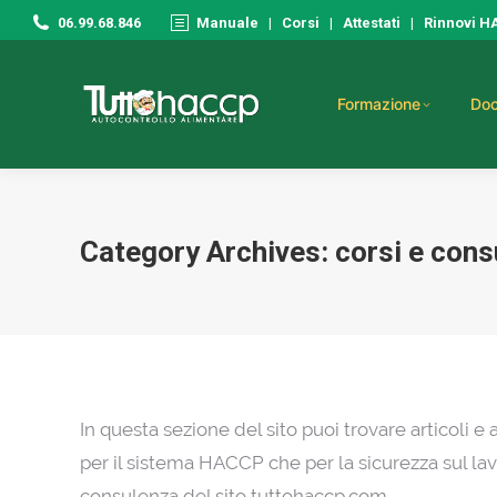
06.99.68.846
Manuale
|
Corsi
|
Attestati
|
Rinnovi 
Formazione
Doc
Category Archives:
corsi e cons
In questa sezione del sito puoi trovare articoli e
per il sistema HACCP che per la sicurezza sul la
consulenza del sito tuttohaccp.com