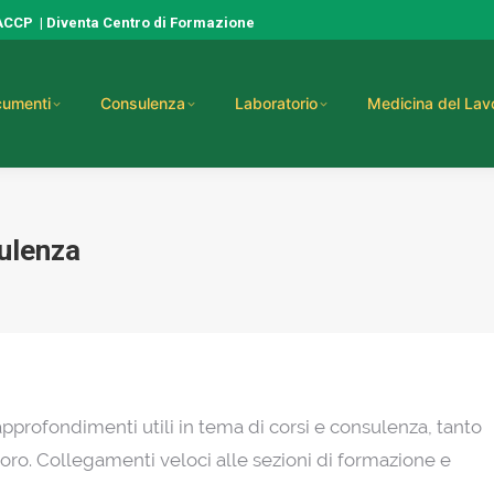
HACCP
|
Diventa Centro di Formazione
umenti
Consulenza
Laboratorio
Medicina del Lav
ulenza
 approfondimenti utili in tema di corsi e consulenza, tanto
voro. Collegamenti veloci alle sezioni di formazione e