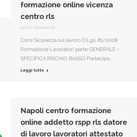
formazione online vicenza
centro rls
corsi e consulenza
Corsi Sicurezza sul lavoro D.Lgs. 81/2008
Formazione Lavoratori parte GENERALE +
SPECIFICA RISCHIO BASSO Partecipa…
Leggi tutto
Napoli centro formazione
online addetto rspp rls datore
di lavoro lavoratori attestato