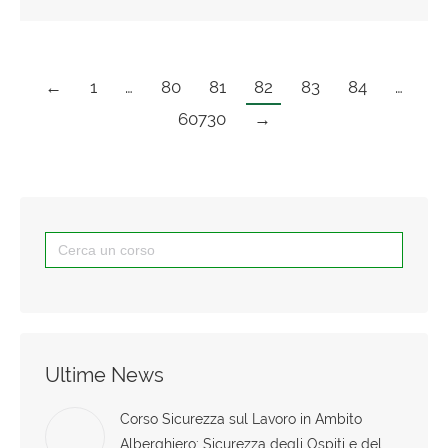
←
1
…
80
81
82
83
84
…
60730
→
Search
for:
Ultime News
Corso Sicurezza sul Lavoro in Ambito
Alberghiero: Sicurezza degli Ospiti e del