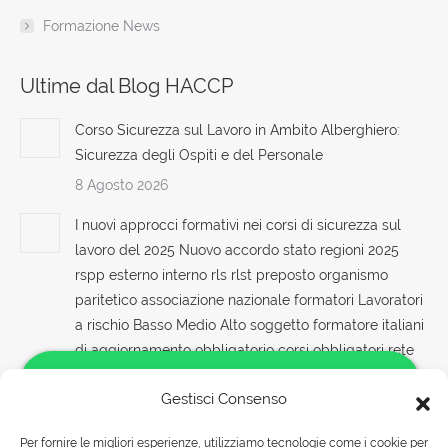
Formazione News
Ultime dal Blog HACCP
Corso Sicurezza sul Lavoro in Ambito Alberghiero:
Sicurezza degli Ospiti e del Personale
8 Agosto 2026
I nuovi approcci formativi nei corsi di sicurezza sul
lavoro del 2025 Nuovo accordo stato regioni 2025
rspp esterno interno rls rlst preposto organismo
paritetico associazione nazionale formatori Lavoratori
a rischio Basso Medio Alto soggetto formatore italiani
di aggiornamento obbligatorio corsi obbligatori rete
preventivo aziende imprese edili edilizia agricole
Gestisci Consenso
agricolatura tabella corsi tutti con nuovo Accordo
2025 formazione in salute e sicurezza rspp datore di
Per fornire le migliori esperienze, utilizziamo tecnologie come i cookie per