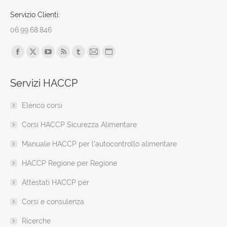
Servizio Clienti:
06.99.68.846
Find us on:
Facebook
X
YouTube
Rss
Tumblr
Mail
Sito
page
page
page
page
page
page
web
Servizi HACCP
opens
opens
opens
opens
opens
opens
page
in
in
in
in
in
in
opens
Elenco corsi
new
new
new
new
new
new
in
window
window
window
window
window
window
new
Corsi HACCP Sicurezza Alimentare
window
Manuale HACCP per l’autocontrollo alimentare
HACCP Regione per Regione
Attestati HACCP per
Corsi e consulenza
Ricerche