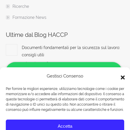
Ricerche
Formazione News
Ultime dal Blog HACCP
Documenti fondamentali per la sicurezza sul lavoro:
consigli utili
7 Agosto 2026
Corso Sicurezza Sul Lavoro Addestramento Betoniera
Gestisci Consenso
7 Agosto 2026
Per fornire le migliori esperienze, utilizziamo tecnologie come i cookie per
memorizzare e/o accedere alle informazioni del dispositivo. Il consenso a
Quali sono gli strumenti di valutazione utilizzati per
Salve!
queste tecnologie ci permetterà di elaborare dati come il comportamento
verificare le competenze acquisite durante i corsi di
Come possiamo aiutarti?
di navigazione o ID unici su questo sito. Non acconsentire o ritirare il
primo soccorso del 2025?
consenso può influire negativamente su alcune caratteristiche e funzioni.
Rispondiamo nei seguenti orari:
7 Agosto 2026
Accetta
Lunedì-Venerdì 09:00-18:00