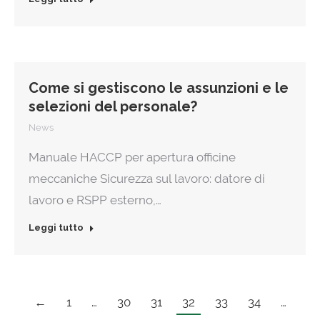
Come si gestiscono le assunzioni e le
selezioni del personale?
News
Manuale HACCP per apertura officine
meccaniche Sicurezza sul lavoro: datore di
lavoro e RSPP esterno,…
Leggi tutto
←
1
…
30
31
32
33
34
…