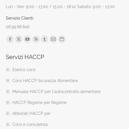
Lun - Ven: 9:00 - 13:00 / 15:00 - 18:10 Sabato: 9:00 - 13:00
Servizio Clienti:
06.99.68.846
Find us on:
Facebook
X
YouTube
Rss
Tumblr
Mail
Sito
page
page
page
page
page
page
web
Servizi HACCP
opens
opens
opens
opens
opens
opens
page
in
in
in
in
in
in
opens
Elenco corsi
new
new
new
new
new
new
in
window
window
window
window
window
window
new
Corsi HACCP Sicurezza Alimentare
window
Manuale HACCP per l’autocontrollo alimentare
HACCP Regione per Regione
Attestati HACCP per
Corsi e consulenza