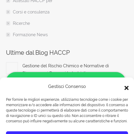
Attestati HACCP per
Corsi e consulenza
Ricerche
Formazione News
Ultime dal Blog HACCP
Gestione del Rischio Chimico e Normative di
Sicurezza nei Processi Industriali
7 Agosto 2026
Gestisci Consenso
Corso Datore di Lavoro Nuovo Accordo Stato Regioni
Per fornire le migliori esperienze, utilizziamo tecnologie come i cookie per
2025: Corsi di Sicurezza sul Lavoro in Pratica
memorizzare e/o accedere alle informazioni del dispositivo. Il consenso a
Salve!
7 Agosto 2026
queste tecnologie ci permetterà di elaborare dati come il comportamento
Come possiamo aiutarti?
di navigazione o ID unici su questo sito. Non acconsentire o ritirare il
consenso può influire negativamente su alcune caratteristiche e funzioni.
Sicurezza sul Lavoro e Innovazione Sociale: Nuove
Prospettive per la Prevenzione
Rispondiamo nei seguenti orari: