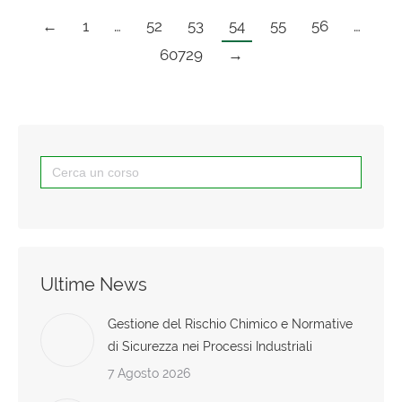
←
1
…
52
53
54
55
56
…
60729
→
Search
for:
Ultime News
Gestione del Rischio Chimico e Normative
di Sicurezza nei Processi Industriali
7 Agosto 2026